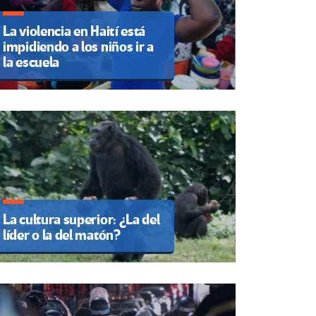
La violencia en Haití está
impidiendo a los niños ir a
la escuela
La cultura superior: ¿La del
líder o la del matón?