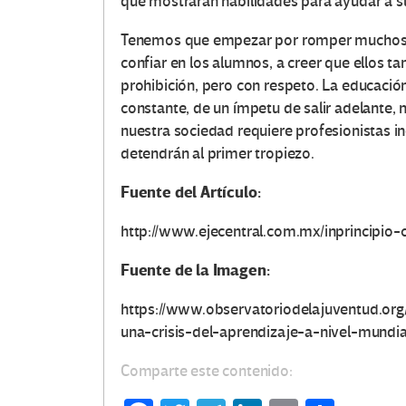
que mostrarán habilidades para ayudar a su
Tenemos que empezar por romper muchos pa
confiar en los alumnos, a creer que ellos 
O
prohibición, pero con respeto. La educaci
constante, de un ímpetu de salir adelante, 
t
nuestra sociedad requiere profesionistas i
detendrán al primer tropiezo.
r
Fuente del Artículo:
a
http://www.ejecentral.com.mx/inprincipio-
s
Fuente de la Imagen:
V
https://www.observatoriodelajuventud.org
o
una-crisis-del-aprendizaje-a-nivel-mundia
c
Comparte este contenido: