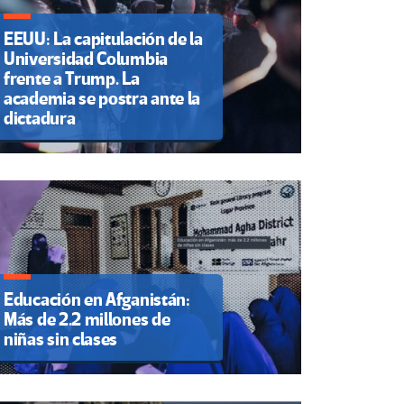
EEUU: La capitulación de la
Universidad Columbia
frente a Trump. La
academia se postra ante la
dictadura
Educación en Afganistán:
Más de 2.2 millones de
niñas sin clases