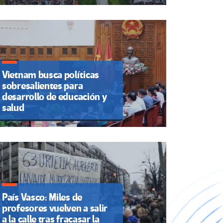
Vietnam busca políticas
sobresalientes para
desarrollo de educación y
salud
País Vasco: Miles de
profesores vuelven a salir
a la calle tras fracasar la