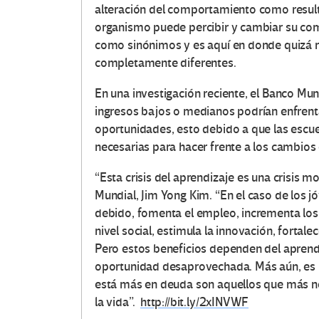
alteración del comportamiento como resulta
organismo puede percibir y cambiar su co
como sinónimos y es aquí en donde quizá rad
completamente diferentes.
En una investigación reciente, el Banco Mu
ingresos bajos o medianos podrían enfrenta
oportunidades, esto debido a que las escu
necesarias para hacer frente a los cambios
“Esta crisis del aprendizaje es una crisis m
Mundial, Jim Yong Kim. “En el caso de los 
debido, fomenta el empleo, incrementa los 
nivel social, estimula la innovación, fortale
Pero estos beneficios dependen del aprendiz
oportunidad desaprovechada. Más aún, es un
está más en deuda son aquellos que más n
la vida”.
http://bit.ly/2xINVWF