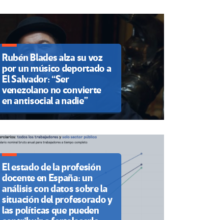
Rubén Blades alza su voz
por un músico deportado a
El Salvador: “Ser
venezolano no convierte
en antisocial a nadie”
El estado de la profesión
docente en España: un
análisis con datos sobre la
situación del profesorado y
las políticas que pueden