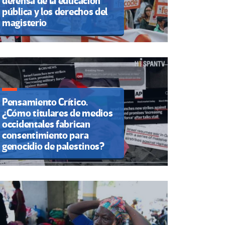
defensa de la educación
pública y los derechos del
magisterio
Pensamiento Crítico.
¿Cómo titulares de medios
occidentales fabrican
consentimiento para
genocidio de palestinos?