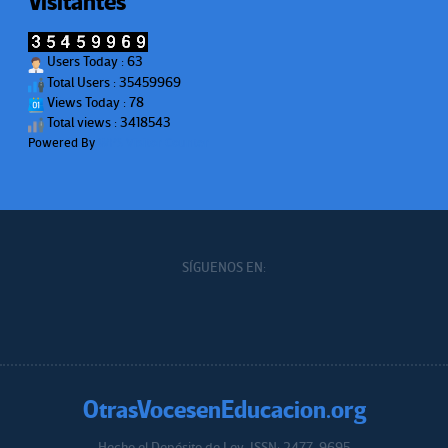
Visitantes
Users Today : 63
Total Users : 35459969
Views Today : 78
Total views : 3418543
Powered By
WPS Visitor Counter
SÍGUENOS EN:
OtrasVocesenEducacion.org
Hecho el Depósito de Ley. ISSN: 2477-9695