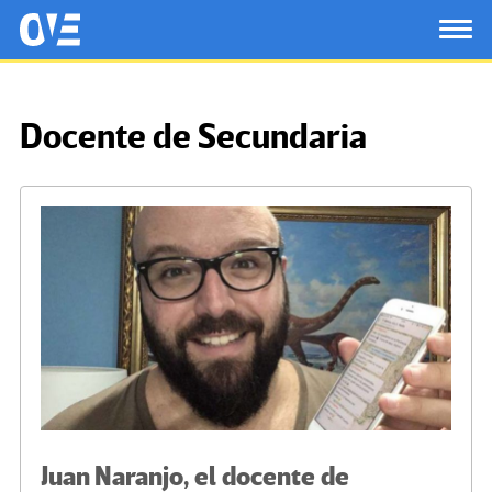
Saltar al contenido principal
OtrasVocesenEducacion.org
TOG
Docente de Secundaria
Juan Naranjo, el docente de