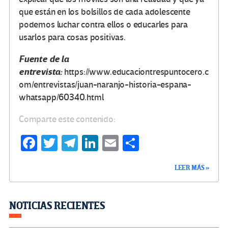
que están en los bolsillos de cada adolescente
podemos luchar contra ellos o educarles para
usarlos para cosas positivas.
Fuente de la
entrevista:
https://www.educaciontrespuntocero.c
om/entrevistas/juan-naranjo-historia-espana-
whatsapp/60340.html
Comparte este contenido:
Fa
T
Te
Li
E
C
ce
wi
le
n
m
o
LEER MÁS »
b
tt
gr
ke
ail
m
o
er
a
dI
p
o
m
n
ar
NOTICIAS RECIENTES
k
tir