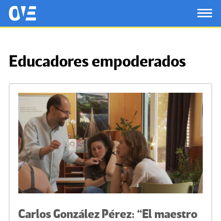
Saltar al contenido principal
OtrasVocesenEducacion.org
TOG
Educadores empoderados
Carlos González Pérez: “El maestro