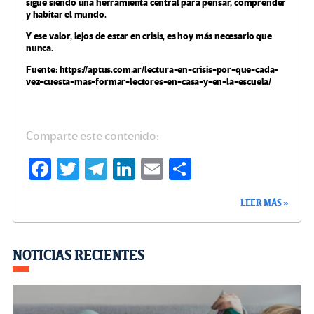
sigue siendo una herramienta central para pensar, comprender
y habitar el mundo.
Y ese valor, lejos de estar en crisis, es hoy más necesario que
nunca.
Fuente: https://aptus.com.ar/lectura-en-crisis-por-que-cada-
vez-cuesta-mas-formar-lectores-en-casa-y-en-la-escuela/
Comparte este contenido:
Fa
T
Te
Li
E
C
ce
wi
le
n
m
o
LEER MÁS »
b
tt
gr
ke
ail
m
o
er
a
dI
p
o
m
n
ar
NOTICIAS RECIENTES
k
tir