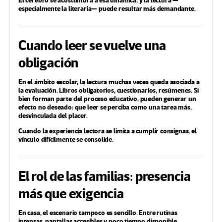
El cerebro se acostumbra a esa dinámica, y la lectura —
especialmente la literaria— puede resultar más demandante.
Cuando leer se vuelve una
obligación
En el ámbito escolar, la lectura muchas veces queda asociada a
la evaluación. Libros obligatorios, cuestionarios, resúmenes. Si
bien forman parte del proceso educativo, pueden generar un
efecto no deseado: que leer se perciba como una tarea más,
desvinculada del placer.
Cuando la experiencia lectora se limita a cumplir consignas, el
vínculo difícilmente se consolide.
El rol de las familias: presencia
más que exigencia
En casa, el escenario tampoco es sencillo. Entre rutinas
intensas, pantallas accesibles y poco tiempo disponible,