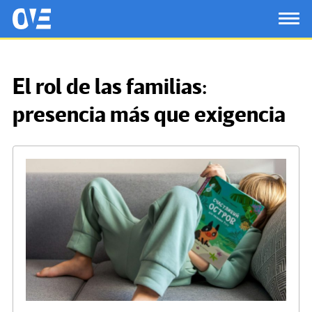
Saltar al contenido principal
OtrasVocesenEducacion.org
TOG
El rol de las familias:
presencia más que exigencia