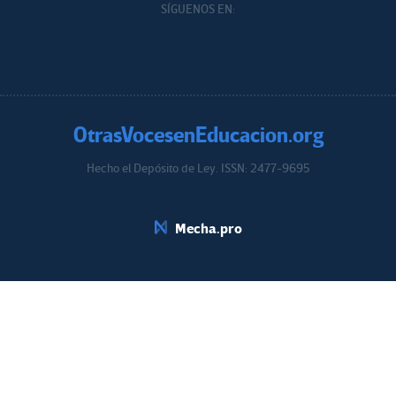
SÍGUENOS EN:
OtrasVocesenEducacion.org
Hecho el Depósito de Ley. ISSN: 2477-9695
Educacion.org
Mecha.pro