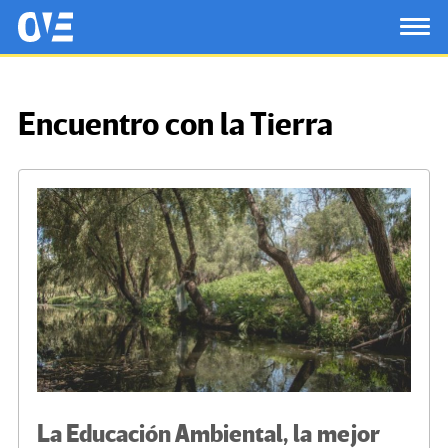
Saltar al contenido principal
OtrasVocesenEducacion.org
TOG
Encuentro con la Tierra
La Educación Ambiental, la mejor