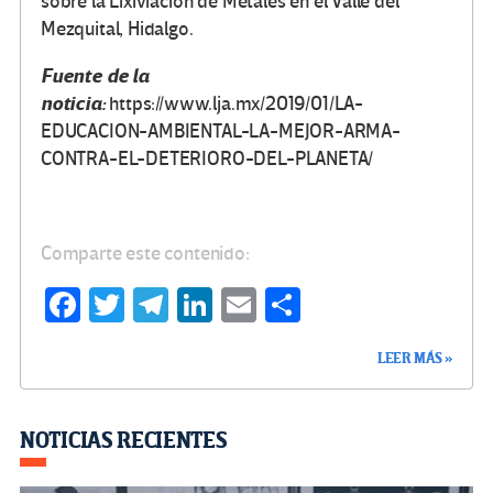
sobre la Lixiviación de Metales en el Valle del
Mezquital, Hidalgo.
Fuente de la
noticia:
https://www.lja.mx/2019/01/LA-
EDUCACION-AMBIENTAL-LA-MEJOR-ARMA-
CONTRA-EL-DETERIORO-DEL-PLANETA/
Comparte este contenido:
Fa
T
Te
Li
E
C
ce
wi
le
n
m
o
LEER MÁS »
b
tt
gr
ke
ail
m
o
er
a
dI
p
o
m
n
ar
NOTICIAS RECIENTES
k
tir