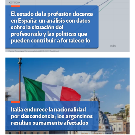
El estado de la profesión docente
en España: un análisis con datos
sobre la situación del
profesorado y las políticas que
pueden contribuir a fortalecerlo
Italia endurece la nacionalidad
por descendencia; los argentinos
resultan sumamente afectados