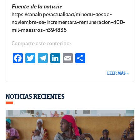
Fuente de la noticia:
https://canaln.pe/actualidad/minedu-desde-
noviembre-se-incrementara-remuneracion-400-
mil-maestros-n394836
Comparte este contenido:
Fa
T
Te
Li
E
C
ce
wi
le
n
m
o
LEER MÁS »
b
tt
gr
ke
ail
m
o
er
a
dI
p
o
m
n
ar
NOTICIAS RECIENTES
k
tir