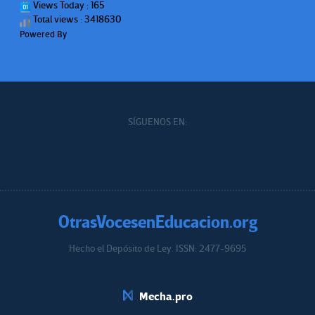
Views Today : 165
Total views : 3418630
Powered By
WPS Visitor Counter
SÍGUENOS EN:
OtrasVocesenEducacion.org
Hecho el Depósito de Ley. ISSN: 2477-9695
Educacion.org
Mecha.pro