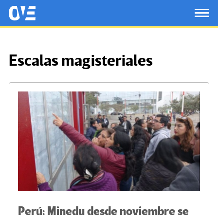
Saltar al contenido principal
OtrasVocesenEducacion.org
TOG
Escalas magisteriales
Perú: Minedu desde noviembre se