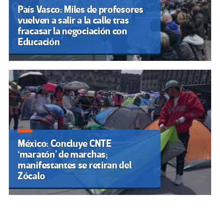
País Vasco: Miles de profesores
vuelven a salir a la calle tras
fracasar la negociación con
Educación
México: Concluye CNTE
‘maratón’ de marchas;
manifestantes se retiran del
Zócalo