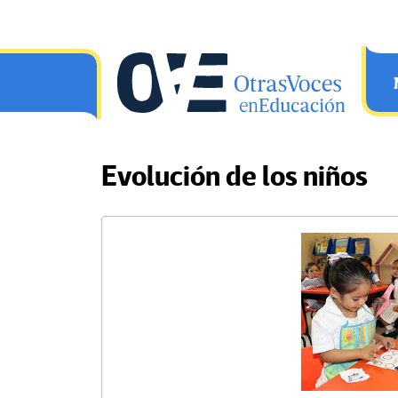
Saltar al contenido principal
OtrasVocesenEducacion.org
Evolución de los niños