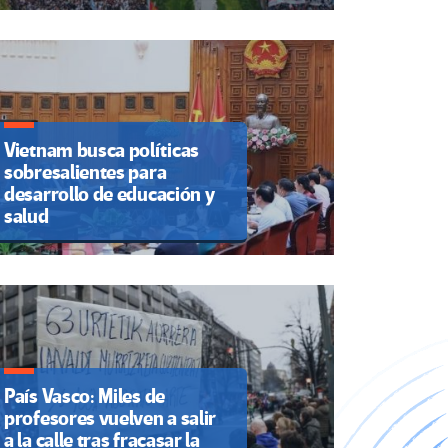
Vietnam busca políticas
sobresalientes para
desarrollo de educación y
salud
País Vasco: Miles de
profesores vuelven a salir
a la calle tras fracasar la