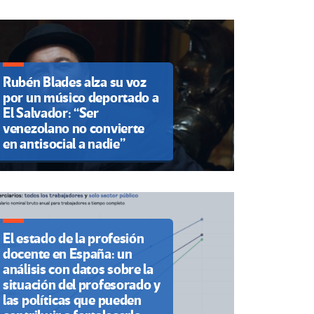
Rubén Blades alza su voz
por un músico deportado a
El Salvador: “Ser
venezolano no convierte
en antisocial a nadie”
El estado de la profesión
docente en España: un
análisis con datos sobre la
situación del profesorado y
las políticas que pueden