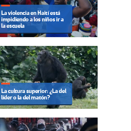
La violencia en Haití está
impidiendo a los niños ir a
la escuela
La cultura superior: ¿La del
líder o la del matón?