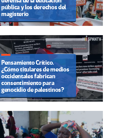
defensa de la educación
pública y los derechos del
magisterio
Pensamiento Crítico.
¿Cómo titulares de medios
occidentales fabrican
consentimiento para
genocidio de palestinos?