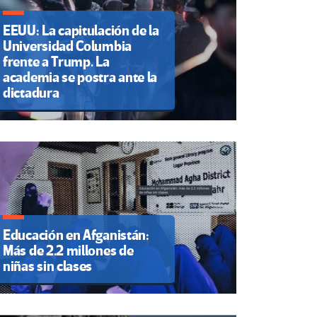
EEUU: La capitulación de la
Universidad Columbia
frente a Trump. La
academia se postra ante la
dictadura
Educación en Afganistán:
Más de 2.2 millones de
niñas sin clases