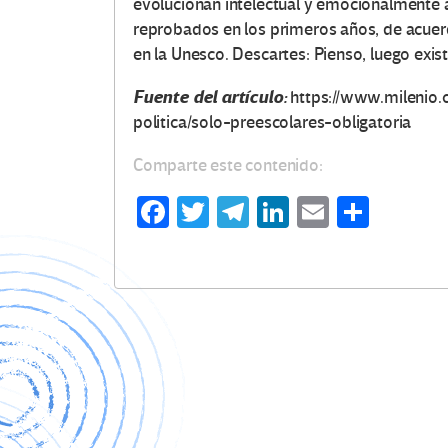
evolucionan intelectual y emocionalmente a
reprobados en los primeros años, de acuer
en la Unesco. Descartes: Pienso, luego exis
Fuente del artículo:
https://www.milenio.
politica/solo-preescolares-obligatoria
Comparte este contenido:
Fa
T
Te
Li
E
C
ce
wi
le
n
m
o
b
tt
gr
ke
ail
m
o
er
a
dI
p
o
m
n
ar
k
tir