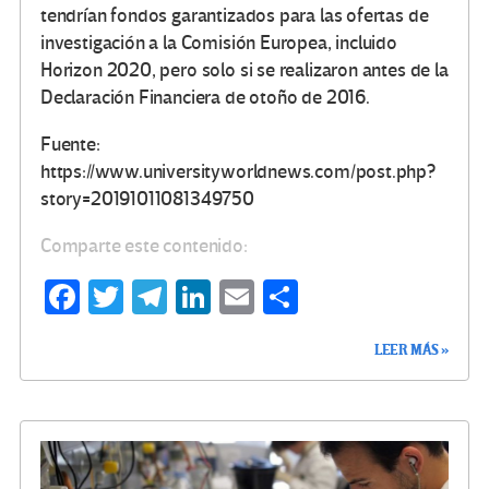
tendrían fondos garantizados para las ofertas de
investigación a la Comisión Europea, incluido
Horizon 2020, pero solo si se realizaron antes de la
Declaración Financiera de otoño de 2016.
Fuente:
https://www.universityworldnews.com/post.php?
story=20191011081349750
Comparte este contenido:
Fa
T
Te
Li
E
C
ce
wi
le
n
m
o
LEER MÁS »
b
tt
gr
ke
ail
m
o
er
a
dI
p
o
m
n
ar
k
tir