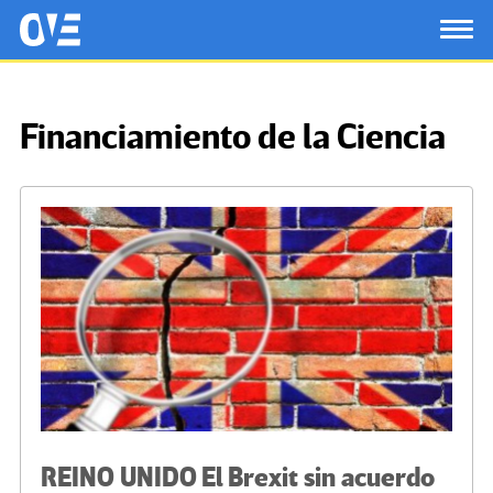
Saltar al contenido principal
OtrasVocesenEducacion.org
TOG
Financiamiento de la Ciencia
REINO UNIDO El Brexit sin acuerdo