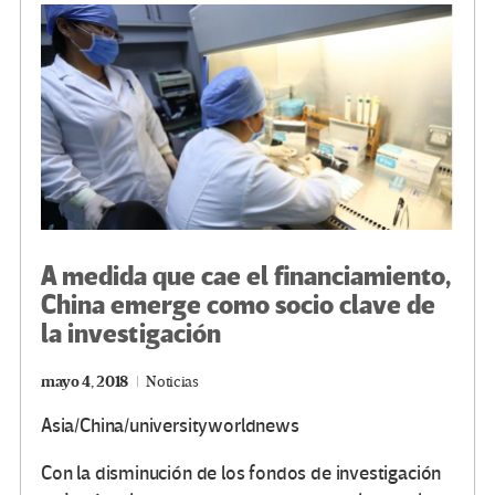
k
tir
A medida que cae el financiamiento,
China emerge como socio clave de
la investigación
mayo 4, 2018
Noticias
Asia/China/universityworldnews
Con la disminución de los fondos de investigación