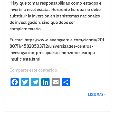
“Hay que tomar responsabilidad como estados e
invertir a nivel estatal. Horizonte Europa no debe
substituir la inversión en los sistemas nacionales
de investigación, sino que debe ser
complementario”
Fuente: https://www.lavanguardia.com/ciencia/201
80711/45820533712/universidades-centros-
investigacion-presupuesto-horizonte-europa-
insuficiente.html
Comparte este contenido:
Fa
T
Te
Li
E
C
ce
wi
le
n
m
o
LEER MÁS »
b
tt
gr
ke
ail
m
o
er
a
dI
p
o
m
n
ar