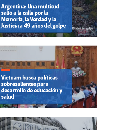
Argentina: Una multitud
salió a la calle por la
Memoria, la Verdad y la
Justicia a 49 años del golpe
Vietnam busca políticas
sobresalientes para
desarrollo de educación y
salud