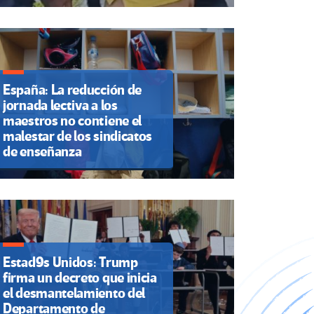
España: La reducción de
jornada lectiva a los
maestros no contiene el
malestar de los sindicatos
de enseñanza
Estad9s Unidos: Trump
firma un decreto que inicia
el desmantelamiento del
Departamento de