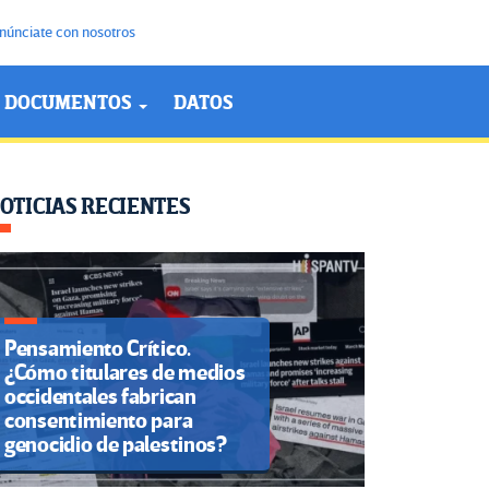
núnciate con nosotros
DOCUMENTOS
DATOS
OTICIAS RECIENTES
Pensamiento Crítico.
¿Cómo titulares de medios
occidentales fabrican
consentimiento para
genocidio de palestinos?