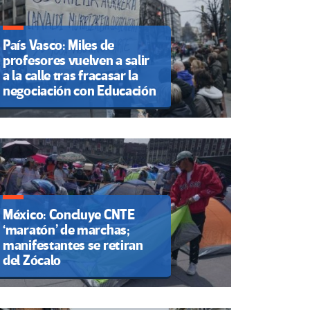
País Vasco: Miles de
profesores vuelven a salir
a la calle tras fracasar la
negociación con Educación
México: Concluye CNTE
‘maratón’ de marchas;
manifestantes se retiran
del Zócalo