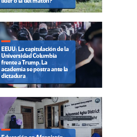
líder o la del matón?
EEUU: La capitulación de la
Universidad Columbia
frente a Trump. La
academia se postra ante la
dictadura