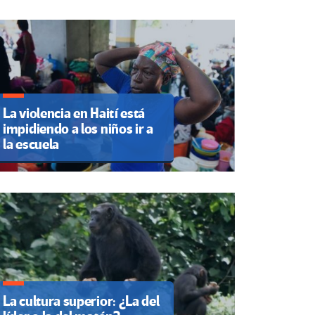
La violencia en Haití está
impidiendo a los niños ir a
la escuela
La cultura superior: ¿La del