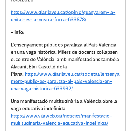
https://www.diarilaveu.cat/opinio/guanyarem-la-
unitat-es-la-nostra-forca-633878/
+ Info:
L’ensenyament públic es paralitza al País Valencià
en una vaga històrica. Milers de docents col·lapsen
el centre de València, amb manifestacions també a
Alacant, Elx i Castelló de la
Plana.
https://www.diarilaveu.cat/societat/lensenya
ment-public-es-paralitza-al-pais-valencia-en-
una-vaga-historica-633932/
Una manifestació multitudinària a València obre la
vaga educativa indefinida.
https://www.vilaweb.cat/noticies/manifestacio-
multitudinaria-valencia-educativa-indefinida/