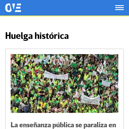
Saltar al contenido principal
OtrasVocesenEducacion.org
TOG
Huelga histórica
La enseñanza pública se paraliza en