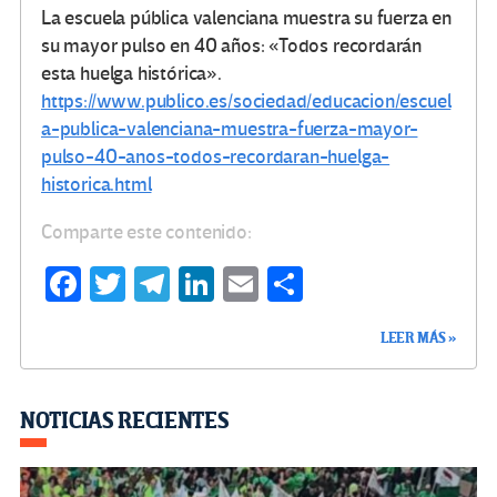
La escuela pública valenciana muestra su fuerza en
su mayor pulso en 40 años: «Todos recordarán
esta huelga histórica».
https://www.publico.es/sociedad/educacion/escuel
a-publica-valenciana-muestra-fuerza-mayor-
pulso-40-anos-todos-recordaran-huelga-
historica.html
Comparte este contenido:
Fa
T
Te
Li
E
C
ce
wi
le
n
m
o
LEER MÁS »
b
tt
gr
ke
ail
m
o
er
a
dI
p
o
m
n
ar
NOTICIAS RECIENTES
k
tir