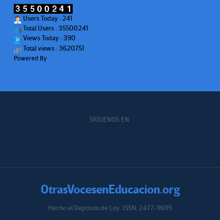
Users Today : 241
Total Users : 35500241
Views Today : 390
Total views : 3620751
Powered By
WPS Visitor Counter
SÍGUENOS EN:
OtrasVocesenEducacion.org
Hecho el Depósito de Ley. ISSN: 2477-9695
Educacion.org