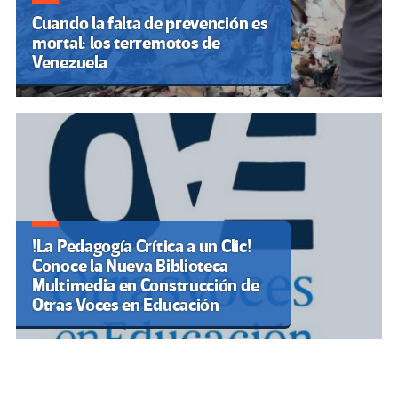
Cuando la falta de prevención es
mortal: los terremotos de
Venezuela
!La Pedagogía Crítica a un Clic!
Conoce la Nueva Biblioteca
Multimedia en Construcción de
Otras Voces en Educación