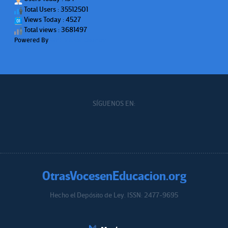
Total Users : 35512501
Views Today : 4527
Total views : 3681497
Powered By
WPS Visitor Counter
SÍGUENOS EN:
OtrasVocesenEducacion.org
Hecho el Depósito de Ley. ISSN: 2477-9695
Educacion.org