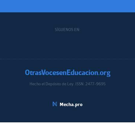
SÍGUENOS EN:
OtrasVocesenEducacion.org
Hecho el Depósito de Ley. ISSN: 2477-9695
Educacion.org
Mecha.pro