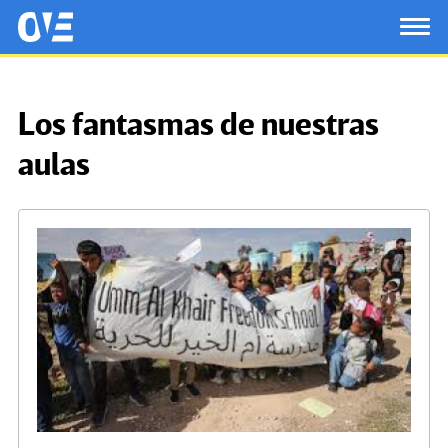
Saltar al contenido principal
OtrasVocesenEducacion.org
TOG
Los fantasmas de nuestras
aulas