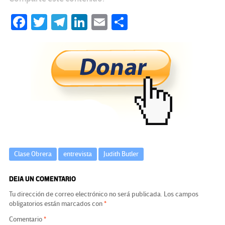
Fa
T
Te
Li
E
C
ce
wi
le
n
m
o
b
tt
gr
ke
ail
m
o
er
a
dI
p
o
m
n
ar
k
tir
Clase Obrera
entrevista
Judith Butler
DEJA UN COMENTARIO
Tu dirección de correo electrónico no será publicada.
Los campos
obligatorios están marcados con
*
Comentario
*