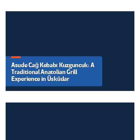
de
entradas
Asude Cağ Kebabı Kuzguncuk: A
Memahami Mekanisme Asian
Traditional Anatolian Grill
Handicap Sports Betting agar
Experience in Üsküdar
Tidak Salah Langkah