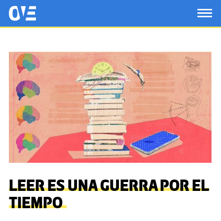
Saltar al contenido principal
OtrasVocesenEducacion.org
TOG
LEER ES UNA GUERRA POR EL
TIEMPO