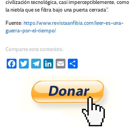
civilización tecnológica, casi imperceptiblemente, como
la niebla que se filtra bajo una puerta cerrada”.
Fuente:
https://www.revistaanfibia.com/leer-es-una-
guerra-por-el-tiempo/
Comparte este contenido:
Fa
T
Te
Li
E
C
ce
wi
le
n
m
o
b
tt
gr
ke
ail
m
o
er
a
dI
p
o
m
n
ar
k
tir