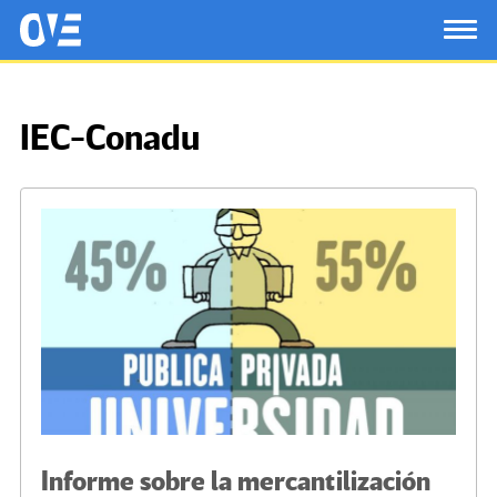
Saltar al contenido principal
OtrasVocesenEducacion.org
TOG
IEC-Conadu
Informe sobre la mercantilización