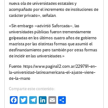
nueva ola de universidades estatales y
acompañado por el incremento de instituciones de
carácter privado», señalan.
«Sin embargo –advirtió Saforcada–, las
universidades públicas fueron tremendamente
golpeadas en los últimos cuatro años de gobierno
macrista por las distintas formas que asumió el
desfinanciamiento pero también por otras formas
de incidir en las universidades.»
Fuente: https://www.pagina12.com.ar/229791-en-
la-universidad-latinoamericana-el-ajuste-viene-
de-la-mano
Comparte este contenido:
Fa
T
Te
Li
E
C
ce
wi
le
n
m
o