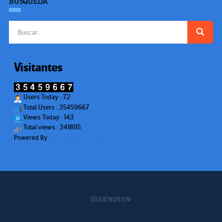
BÚSQUEDA
Buscar:
Visitantes
Users Today : 72
Total Users : 35459667
Views Today : 143
Total views : 3418115
Powered By
WPS Visitor Counter
SÍGUENOS EN: