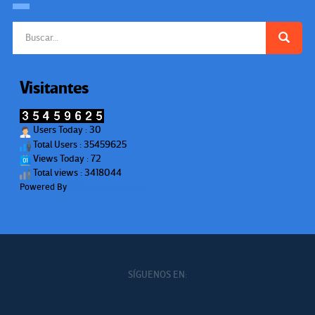
Buscar:
Visitantes
Users Today : 30
Total Users : 35459625
Views Today : 72
Total views : 3418044
Powered By
WPS Visitor Counter
SÍGUENOS EN: