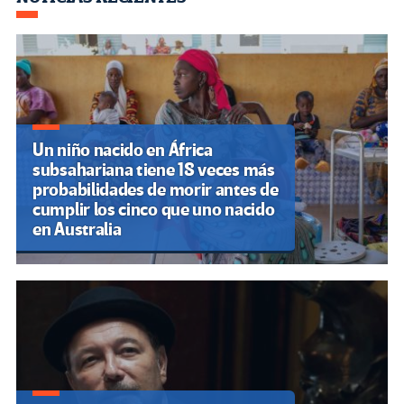
o
m
n
ar
k
tir
Un niño nacido en África
subsahariana tiene 18 veces más
probabilidades de morir antes de
cumplir los cinco que uno nacido
en Australia