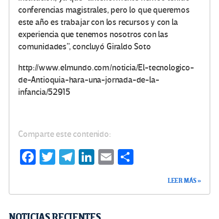
conferencias magistrales, pero lo que queremos
este año es trabajar con los recursos y con la
experiencia que tenemos nosotros con las
comunidades”, concluyó Giraldo Soto
http://www.elmundo.com/noticia/El-tecnologico-
de-Antioquia-hara-una-jornada-de-la-
infancia/52915
Comparte este contenido:
Fa
T
Te
Li
E
C
ce
wi
le
n
m
o
LEER MÁS »
b
tt
gr
ke
ail
m
o
er
a
dI
p
NOTICIAS RECIENTES