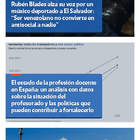
Rubén Blades alza su voz por un
músico deportado a El Salvador:
“Ser venezolano no convierte en
antisocial a nadie”
El estado de la profesión docente
en España: un análisis con datos
sobre la situación del
profesorado y las políticas que
pueden contribuir a fortalecerlo