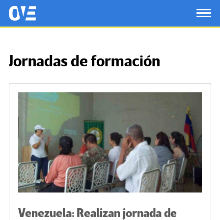
Saltar al contenido principal
OtrasVocesenEducacion.org
TOG
Jornadas de formación
Venezuela: Realizan jornada de