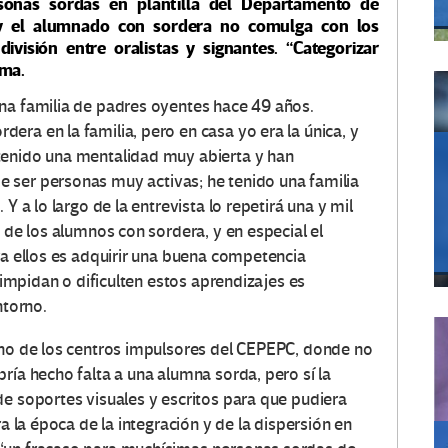
sonas sordas en plantilla del Departamento de
 y el alumnado con sordera no comulga con los
ivisión entre oralistas y signantes. “Categorizar
rma.
na familia de padres oyentes hace 49 años.
ra en la familia, pero en casa yo era la única, y
tenido una mentalidad muy abierta y han
 ser personas muy activas; he tenido una familia
Y a lo largo de la entrevista lo repetirá una y mil
e de los alumnos con sordera, y en especial el
ra ellos es adquirir una buena competencia
e impidan o dificulten estos aprendizajes es
ntorno.
uno de los centros impulsores del CEPEPC, donde no
ría hecho falta a una alumna sorda, pero sí la
de soportes visuales y escritos para que pudiera
ra la época de la integración y de la dispersión en