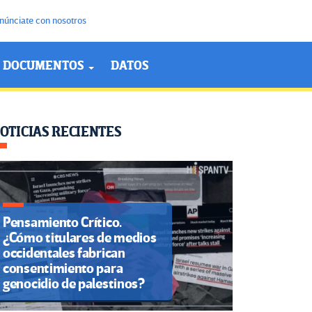
núnciate con nosotros
DOCUMENTOS
DATOS
OTICIAS RECIENTES
Pensamiento Crítico.
¿Cómo titulares de medios
occidentales fabrican
consentimiento para
genocidio de palestinos?