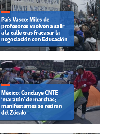
País Vasco: Miles de
profesores vuelven a salir
a la calle tras fracasar la
negociación con Educación
México: Concluye CNTE
‘maratón’ de marchas;
manifestantes se retiran
del Zócalo