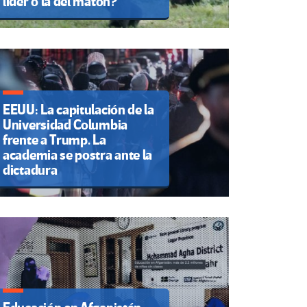
líder o la del matón?
EEUU: La capitulación de la
Universidad Columbia
frente a Trump. La
academia se postra ante la
dictadura