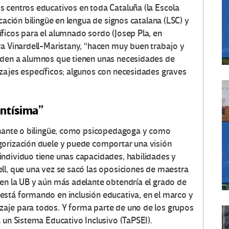
 centros educativos en toda Cataluña (la Escola
cación bilingüe en lengua de signos catalana (LSC) y
ficos para el alumnado sordo (Josep Pla, en
ara Vinardell-Maristany, “hacen muy buen trabajo y
nden a alumnos que tienen unas necesidades de
zajes específicos; algunos con necesidades graves
antísima”
ignante o bilingüe, como psicopedagoga y como
gorización duele y puede comportar una visión
ndividuo tiene unas capacidades, habilidades y
ll, que una vez se sacó las oposiciones de maestra
en la UB y aún más adelante obtendría el grado de
está formando en inclusión educativa, en el marco y
aje para todos. Y forma parte de uno de los grupos
 un Sistema Educativo Inclusivo (TaPSEI).