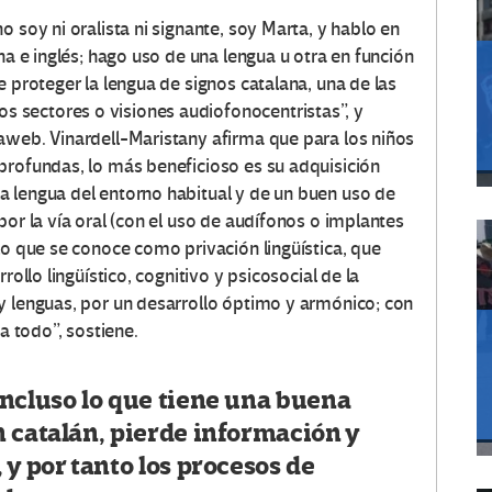
 soy ni oralista ni signante, soy Marta, y hablo en
na e inglés; hago uso de una lengua u otra en función
e proteger la lengua de signos catalana, una de las
 sectores o visiones audiofonocentristas”, y
aweb. Vinardell-Maristany afirma que para los niños
profundas, lo más beneficioso es su adquisición
 lengua del entorno habitual y de un buen uso de
por la vía oral (con el uso de audífonos o implantes
lo que se conoce como privación lingüística, que
rollo lingüístico, cognitivo y psicosocial de la
y lenguas, por un desarrollo óptimo y armónico; con
a todo”, sostiene.
incluso lo que tiene una buena
 catalán, pierde información y
 y por tanto los procesos de