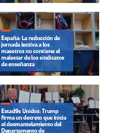
España: La reducción de
jornada lectiva a los
maestros no contiene el
malestar de los sindicatos
de enseñanza
Estad9s Unidos: Trump
firma un decreto que inicia
el desmantelamiento del
Departamento de