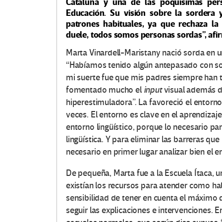
Cataluña y una de las poquísimas per
Educación. Su visión sobre la sordera
patrones habituales, ya que rechaza la d
duele, todos somos personas sordas”, afi
Marta Vinardell-Maristany nació sorda en u
“Habíamos tenido algún antepasado con sorde
mi suerte fue que mis padres siempre han 
fomentado mucho el
input
visual además de
hiperestimuladora”. La favoreció el entorno. 
veces. El entorno es clave en el aprendizaj
entorno lingüístico, porque lo necesario pa
lingüística. Y para eliminar las barreras qu
necesario en primer lugar analizar bien el e
De pequeña, Marta fue a la Escuela Ítaca, 
existían los recursos para atender como hab
sensibilidad de tener en cuenta el máximo 
seguir las explicaciones e intervenciones. E