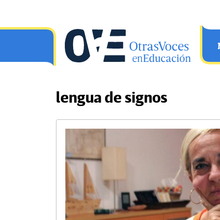
Saltar al contenido principal
OtrasVocesenEducacion.org
lengua de signos