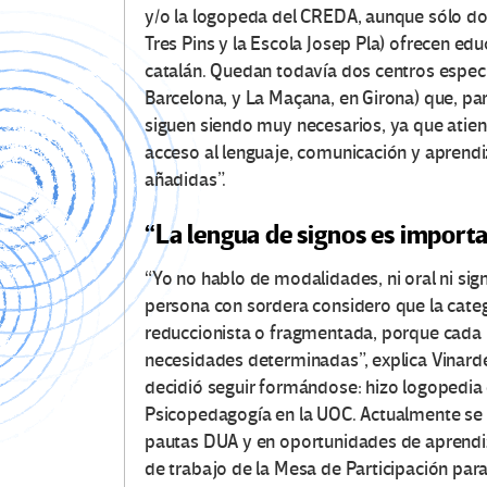
y/o la logopeda del CREDA, aunque sólo dos
Tres Pins y la Escola Josep Pla) ofrecen edu
catalán. Quedan todavía dos centros especí
Barcelona, ​​y La Maçana, en Girona) que, p
siguen siendo muy necesarios, ya que atie
acceso al lenguaje, comunicación y aprendi
añadidas”.
“La lengua de signos es import
“Yo no hablo de modalidades, ni oral ni s
persona con sordera considero que la cate
reduccionista o fragmentada, porque cada i
necesidades determinadas”, explica Vinarde
decidió seguir formándose: hizo logopedia 
Psicopedagogía en la UOC. Actualmente se 
pautas DUA y en oportunidades de aprendiz
de trabajo de la Mesa de Participación para