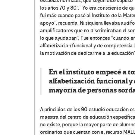
escuelas normales, que según dice supuso
los años 70 y 80”. “Yo era consciente de qu
fui más cuando pasé al Instituto de la Mate
apoyo”, recuerda. Ni siquiera llevaba audíf
amplificadores que no discriminaban el so
lo que ayudaban”. Fue entonces “cuando em
alfabetización funcional y de competencia l
la motivación de dedicarme a la educación”
En el instituto empecé a t
alfabetización funcional y
mayoría de personas sord
A principios de los 90 estudió educación e
maestra del centro de educación específic
no existe, porque la mayor parte de alumn
ordinarios que cuentan con el recurso MALL 