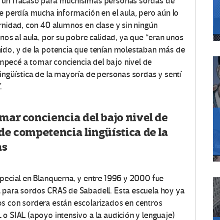
 “un fracaso para muchísimas personas sordas de
e perdía mucha información en el aula, pero aún lo
rnidad, con 40 alumnos en clase y sin ningún
onos al aula, por su pobre calidad, ya que “eran unos
nido, y de la potencia que tenían molestaban más de
pecé a tomar conciencia del bajo nivel de
ingüística de la mayoría de personas sordas y sentí
.
omar conciencia del bajo nivel de
 de competencia lingüística de la
as
special en Blanquerna, y entre 1996 y 2000 fue
a para sordos CRAS de Sabadell. Esta escuela hoy ya
os con sordera están escolarizados en centros
o SIAL (apoyo intensivo a la audición y lenguaje)