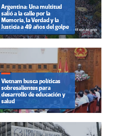
Argentina: Una multitud
salió a la calle por la
Memoria, la Verdad y la
Justicia a 49 años del golpe
Vietnam busca políticas
sobresalientes para
desarrollo de educación y
salud