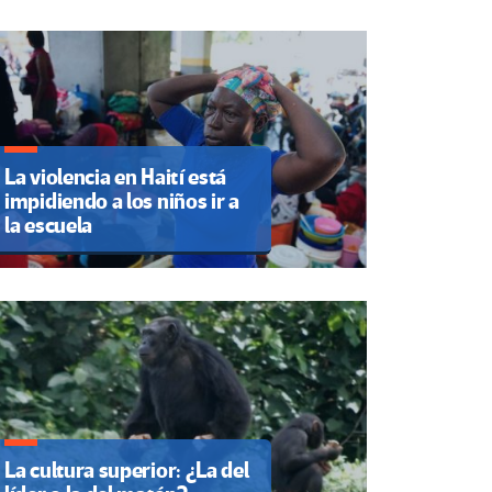
La violencia en Haití está
impidiendo a los niños ir a
la escuela
La cultura superior: ¿La del