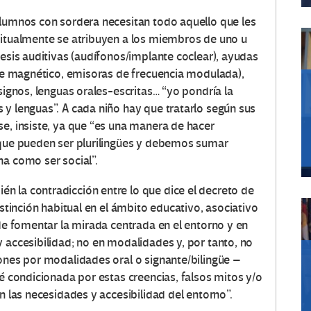
alumnos con sordera necesitan todo aquello que les
bitualmente se atribuyen a los miembros de uno u
tesis auditivas (audífonos/implante coclear), ayudas
cle magnético, emisoras de frecuencia modulada),
signos, lenguas orales-escritas… “yo pondría la
 y lenguas”. A cada niño hay que tratarlo según sus
se, insiste, ya que “es una manera de hacer
 que pueden ser plurilingües y debemos sumar
na como ser social”.
 la contradicción entre lo que dice el decreto de
istinción habitual en el ámbito educativo, asociativo
nde fomentar la mirada centrada en el entorno y en
 accesibilidad; no en modalidades y, por tanto, no
iones por modalidades oral o signante/bilingüe –
té condicionada por estas creencias, falsos mitos y/o
n las necesidades y accesibilidad del entorno”.