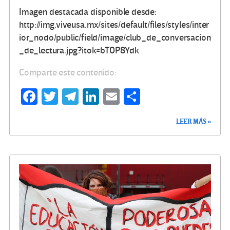
Imagen destacada disponible desde:
http://img.viveusa.mx/sites/default/files/styles/inter
ior_nodo/public/field/image/club_de_conversacion
_de_lectura.jpg?itok=bT0P8Ydk
Comparte este contenido:
Fa
T
Te
Li
E
C
ce
wi
le
n
m
o
LEER MÁS »
b
tt
gr
ke
ail
m
o
er
a
dI
p
o
m
n
ar
k
tir