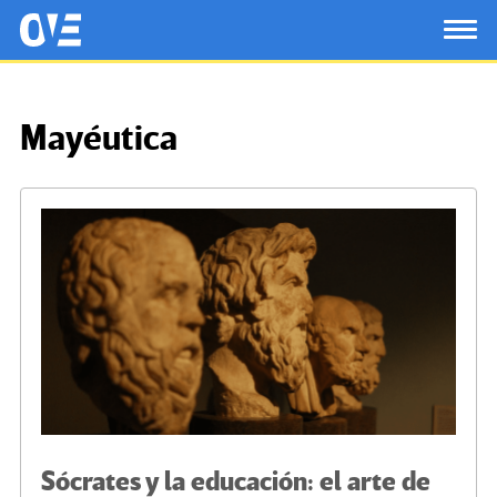
Saltar al contenido principal
OtrasVocesenEducacion.org
TOG
Mayéutica
Sócrates y la educación: el arte de