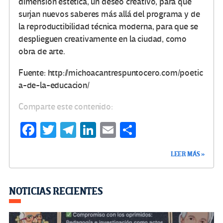
dimensión estética, un deseo creativo, para que
surjan nuevos saberes más allá del programa y de
la reproductibilidad técnica moderna, para que se
desplieguen creativamente en la ciudad, como
obra de arte.
Fuente: http://michoacantrespuntocero.com/poetic
a-de-la-educacion/
Comparte este contenido:
Fa
T
Te
Li
E
C
ce
wi
le
n
m
o
LEER MÁS »
b
tt
gr
ke
ail
m
o
er
a
dI
p
o
m
n
ar
NOTICIAS RECIENTES
k
tir