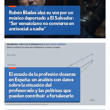
Rubén Blades alza su voz por un
músico deportado a El Salvador:
“Ser venezolano no convierte en
antisocial a nadie”
El estado de la profesión docente
en España: un análisis con datos
sobre la situación del
profesorado y las políticas que
pueden contribuir a fortalecerlo