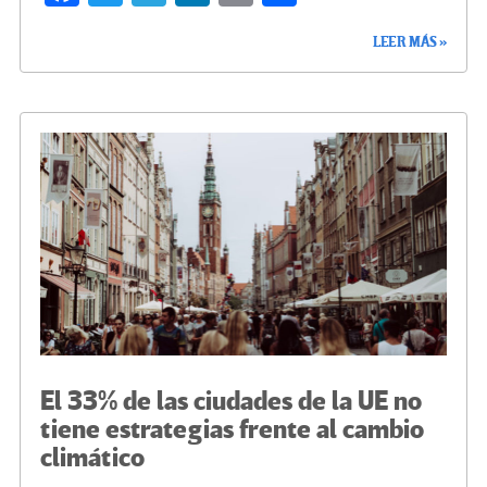
ce
wi
le
n
m
o
LEER MÁS »
b
tt
gr
ke
ail
m
o
er
a
dI
p
o
m
n
ar
k
tir
El 33% de las ciudades de la UE no
tiene estrategias frente al cambio
climático