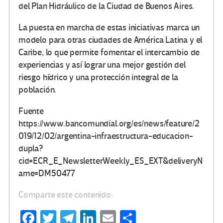
del Plan Hidráulico de la Ciudad de Buenos Aires.
La puesta en marcha de estas iniciativas marca un
modelo para otras ciudades de América Latina y el
Caribe, lo que permite fomentar el intercambio de
experiencias y así lograr una mejor gestión del
riesgo hídrico y una protección integral de la
población.
Fuente
https://www.bancomundial.org/es/news/feature/2
019/12/02/argentina-infraestructura-educacion-
dupla?
cid=ECR_E_NewsletterWeekly_ES_EXT&deliveryN
ame=DM50477
Comparte este contenido:
Fa
T
Te
Li
E
C