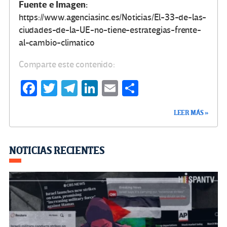
Fuente e Imagen:
https://www.agenciasinc.es/Noticias/El-33-de-las-
ciudades-de-la-UE-no-tiene-estrategias-frente-
al-cambio-climatico
Comparte este contenido:
Fa
T
Te
Li
E
C
ce
wi
le
n
m
o
LEER MÁS »
b
tt
gr
ke
ail
m
o
er
a
dI
p
o
m
n
ar
NOTICIAS RECIENTES
k
tir