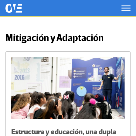
Saltar al contenido principal
OtrasVocesenEducacion.org
TOG
Mitigación y Adaptación
Estructura y educación, una dupla