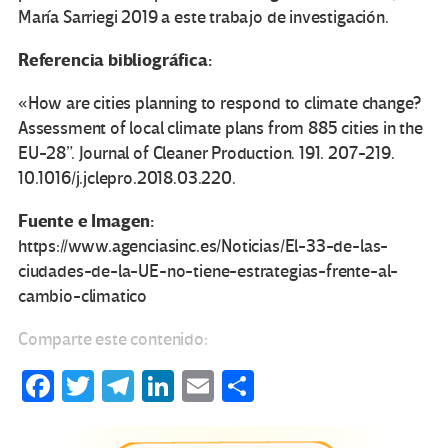
María Sarriegi 2019 a este trabajo de investigación.
Referencia bibliográfica:
«How are cities planning to respond to climate change?
Assessment of local climate plans from 885 cities in the
EU-28”. Journal of Cleaner Production. 191. 207-219.
10.1016/j.jclepro.2018.03.220.
Fuente e Imagen:
https://www.agenciasinc.es/Noticias/El-33-de-las-
ciudades-de-la-UE-no-tiene-estrategias-frente-al-
cambio-climatico
Comparte este contenido:
Fa
T
Te
Li
E
C
ce
wi
le
n
m
o