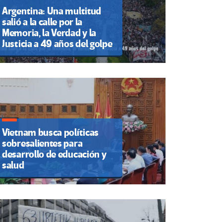
Argentina: Una multitud
salió a la calle por la
Memoria, la Verdad y la
Justicia a 49 años del golpe
Vietnam busca políticas
sobresalientes para
desarrollo de educación y
salud