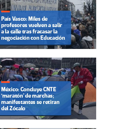
País Vasco: Miles de
profesores vuelven a salir
a la calle tras fracasar la
negociación con Educación
México: Concluye CNTE
‘maratón’ de marchas;
manifestantes se retiran
del Zócalo