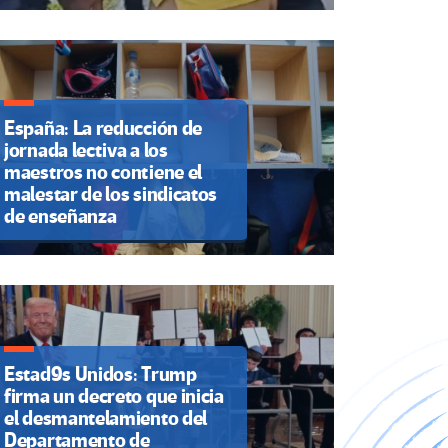
España: La reducción de
jornada lectiva a los
maestros no contiene el
malestar de los sindicatos
de enseñanza
Estad9s Unidos: Trump
firma un decreto que inicia
el desmantelamiento del
Departamento de