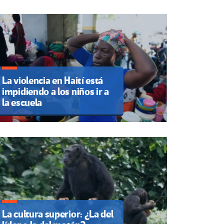
La violencia en Haití está
impidiendo a los niños ir a
la escuela
La cultura superior: ¿La del