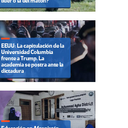
líder o la del matón?
EEUU: La capitulación de la
Universidad Columbia
frente a Trump. La
academia se postra ante la
dictadura