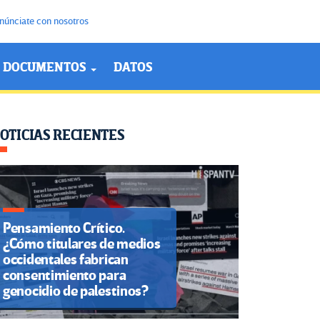
núnciate con nosotros
DOCUMENTOS
DATOS
OTICIAS RECIENTES
Pensamiento Crítico.
¿Cómo titulares de medios
occidentales fabrican
consentimiento para
genocidio de palestinos?