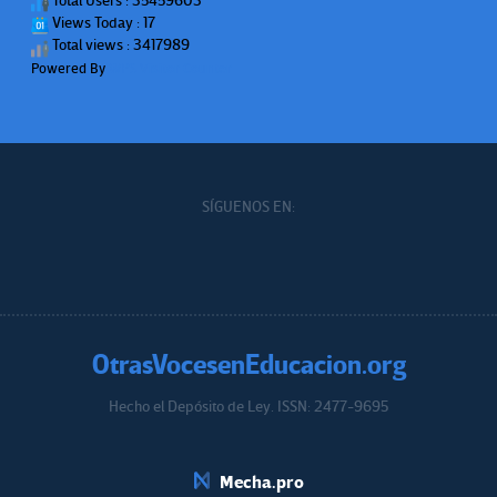
Total Users : 35459603
Views Today : 17
Total views : 3417989
Powered By
WPS Visitor Counter
SÍGUENOS EN:
OtrasVocesenEducacion.org
Hecho el Depósito de Ley. ISSN: 2477-9695
Educacion.org
Mecha.pro