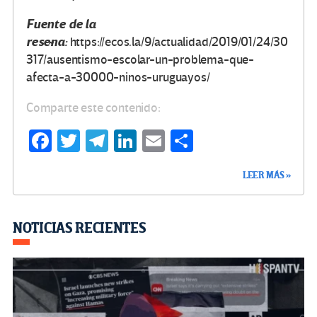
Fuente de la
reseña:
https://ecos.la/9/actualidad/2019/01/24/30
317/ausentismo-escolar-un-problema-que-
afecta-a-30000-ninos-uruguayos/
Comparte este contenido:
Fa
T
Te
Li
E
C
ce
wi
le
n
m
o
LEER MÁS »
b
tt
gr
ke
ail
m
o
er
a
dI
p
o
m
n
ar
NOTICIAS RECIENTES
k
tir