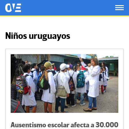
Saltar al contenido principal
OtrasVocesenEducacion.org
TOG
Niños uruguayos
Ausentismo escolar afecta a 30.000