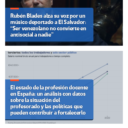
Rubén Blades alza su voz por un
músico deportado a El Salvador:
“Ser venezolano no convierte en
antisocial a nadie”
El estado de la profesión docente
en España: un análisis con datos
sobre la situación del
profesorado y las políticas que
pueden contribuir a fortalecerlo