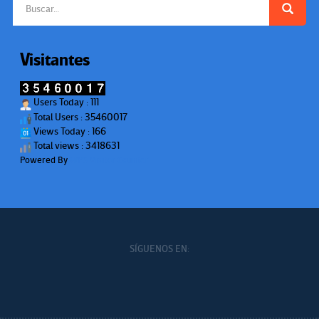
Visitantes
Users Today : 111
Total Users : 35460017
Views Today : 166
Total views : 3418631
Powered By
WPS Visitor Counter
SÍGUENOS EN: