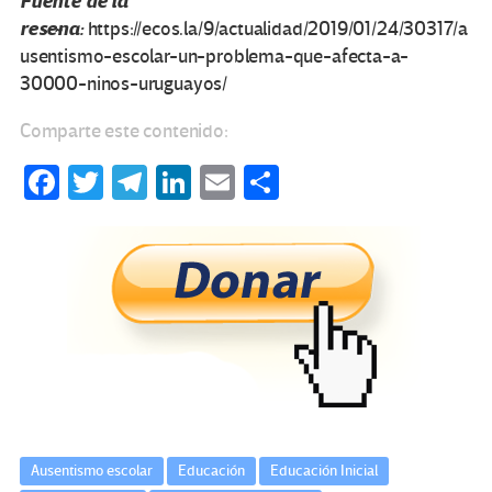
Fuente de la
reseña:
https://ecos.la/9/actualidad/2019/01/24/30317/a
usentismo-escolar-un-problema-que-afecta-a-
30000-ninos-uruguayos/
Comparte este contenido:
Fa
T
Te
Li
E
C
ce
wi
le
n
m
o
b
tt
gr
ke
ail
m
o
er
a
dI
p
o
m
n
ar
k
tir
Ausentismo escolar
Educación
Educación Inicial