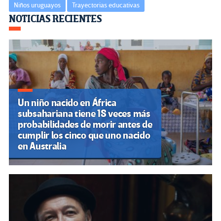
Niños uruguayos
Trayectorias educativas
Navegación
NOTICIAS RECIENTES
de
entradas
Un niño nacido en África
subsahariana tiene 18 veces más
probabilidades de morir antes de
cumplir los cinco que uno nacido
en Australia