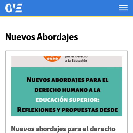
Saltar al contenido principal
OtrasVocesenEducacion.org
TOG
Nuevos Abordajes
Nuevos abordajes para el derecho