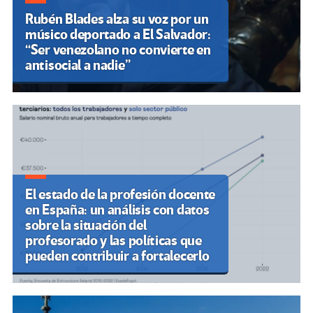
Rubén Blades alza su voz por un
músico deportado a El Salvador:
“Ser venezolano no convierte en
antisocial a nadie”
El estado de la profesión docente
en España: un análisis con datos
sobre la situación del
profesorado y las políticas que
pueden contribuir a fortalecerlo