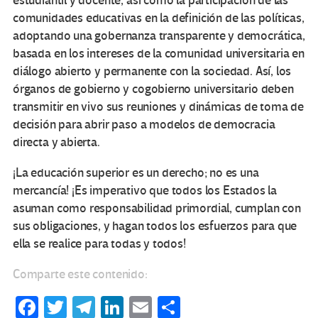
estudiantil y docente, así como la participación de las
comunidades educativas en la definición de las políticas,
adoptando una gobernanza transparente y democrática,
basada en los intereses de la comunidad universitaria en
diálogo abierto y permanente con la sociedad. Así, los
órganos de gobierno y cogobierno universitario deben
transmitir en vivo sus reuniones y dinámicas de toma de
decisión para abrir paso a modelos de democracia
directa y abierta.
¡La educación superior es un derecho; no es una
mercancía! ¡Es imperativo que todos los Estados la
asuman como responsabilidad primordial, cumplan con
sus obligaciones, y hagan todos los esfuerzos para que
ella se realice para todas y todos!
Comparte este contenido:
Fa
T
Te
Li
E
C