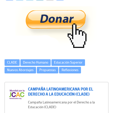
ce
wi
le
n
m
o
b
tt
gr
ke
ail
m
o
er
a
dI
p
o
m
n
ar
k
tir
CLADE
Derecho Humano
Educación Superior
Nuevos Abordajes
Propuestas
Reflexiones
CAMPAÑA LATINOAMERICANA POR EL
DERECHO A LA EDUCACIÓN (CLADE)
Campaña Latinoamericana por el Derecho a la
Educación (CLADE)