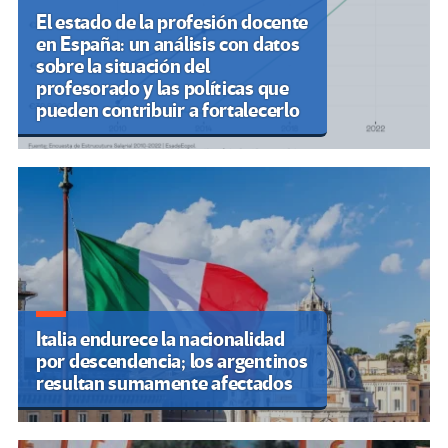
El estado de la profesión docente
en España: un análisis con datos
sobre la situación del
profesorado y las políticas que
pueden contribuir a fortalecerlo
Italia endurece la nacionalidad
por descendencia; los argentinos
resultan sumamente afectados