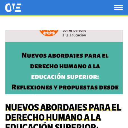
Saltar al contenido principal
OtrasVocesenEducacion.org
TOG
NUEVOS ABORDAJES PARA EL
DERECHO HUMANO A LA
EDUCACIÓN SUPERIOR: