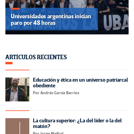
Universidades argentinas inician
paro por 48 horas
ARTÍCULOS RECIENTES
Educación y ética en un universo patriarcal
obediente
Por Andrés García Barrios
La cultura superior: ¿La del líder o la del
matón?
Por Jorge Majfud