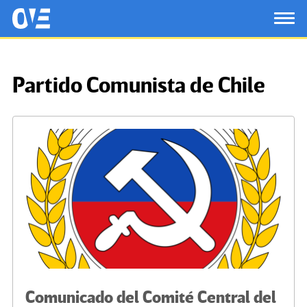
Saltar al contenido principal
OtrasVocesenEducacion.org
TOG
Partido Comunista de Chile
Comunicado del Comité Central del