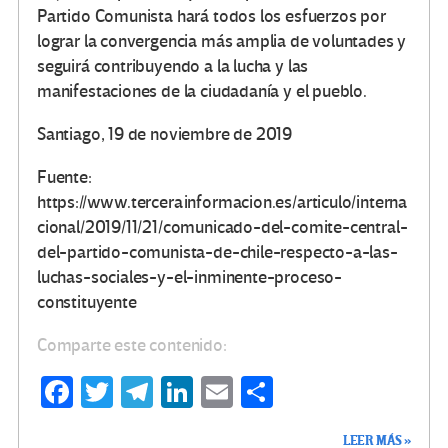
Partido Comunista hará todos los esfuerzos por
lograr la convergencia más amplia de voluntades y
seguirá contribuyendo a la lucha y las
manifestaciones de la ciudadanía y el pueblo.
Santiago, 19 de noviembre de 2019
Fuente:
https://www.tercerainformacion.es/articulo/interna
cional/2019/11/21/comunicado-del-comite-central-
del-partido-comunista-de-chile-respecto-a-las-
luchas-sociales-y-el-inminente-proceso-
constituyente
Comparte este contenido:
Fa
T
Te
Li
E
C
ce
wi
le
n
m
o
LEER MÁS »