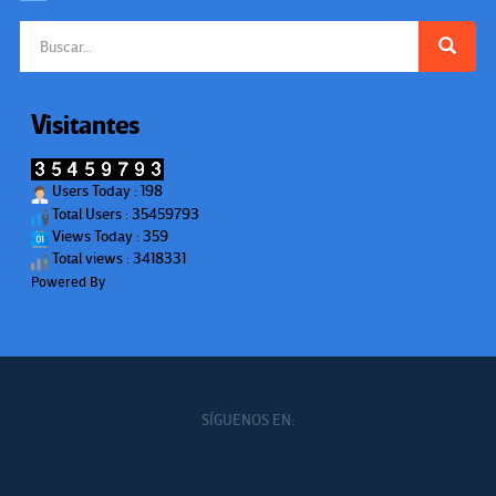
Buscar:
Visitantes
Users Today : 198
Total Users : 35459793
Views Today : 359
Total views : 3418331
Powered By
WPS Visitor Counter
SÍGUENOS EN: