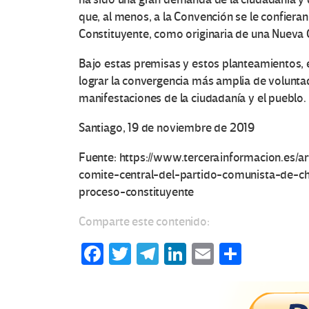
que, al menos, a la Convención se le confiera
Constituyente, como originaria de una Nueva 
O
Bajo estas premisas y estos planteamientos, 
lograr la convergencia más amplia de voluntad
t
manifestaciones de la ciudadanía y el pueblo.
r
Santiago, 19 de noviembre de 2019
a
Fuente: https://www.tercerainformacion.es/ar
comite-central-del-partido-comunista-de-chi
s
proceso-constituyente
V
Comparte este contenido:
o
Fa
T
Te
Li
E
C
ce
wi
le
n
m
o
c
b
tt
gr
ke
ail
m