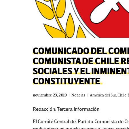
COMUNICADO DEL COMI
COMUNISTA DE CHILE R
SOCIALES Y EL INMINE
CONSTITUYENTE
noviembre 23, 2019
Noticias
América del Sur
,
Chile
,
Redacción: Tercera Información
El Comité Central del Partido Comunista de Chi
multitudinarias movilizaciones y luchas socia