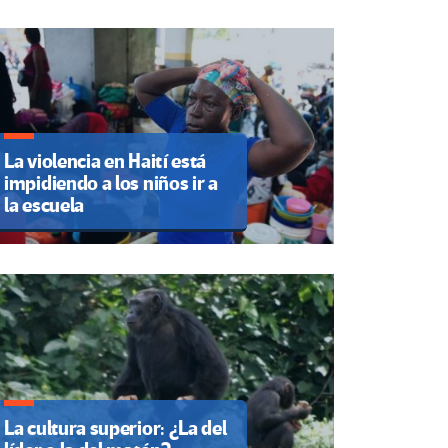
La violencia en Haití está
impidiendo a los niños ir a
la escuela
La cultura superior: ¿La del