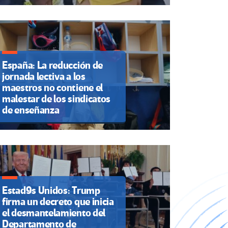
España: La reducción de
jornada lectiva a los
maestros no contiene el
malestar de los sindicatos
de enseñanza
Estad9s Unidos: Trump
firma un decreto que inicia
el desmantelamiento del
Departamento de