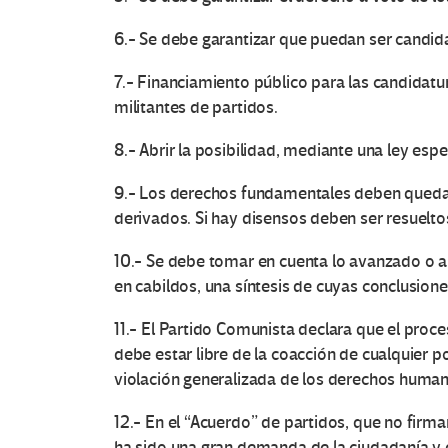
6.- Se debe garantizar que puedan ser candidat
7.- Financiamiento público para las candidatur
militantes de partidos.
8.- Abrir la posibilidad, mediante una ley esp
9.- Los derechos fundamentales deben quedar
derivados. Si hay disensos deben ser resuelto
10.- Se debe tomar en cuenta lo avanzado o a
en cabildos, una síntesis de cuyas conclusio
11.- El Partido Comunista declara que el proc
debe estar libre de la coacción de cualquier p
violación generalizada de los derechos human
12.- En el “Acuerdo” de partidos, que no fir
ha sido una gran demanda de la ciudadanía y q