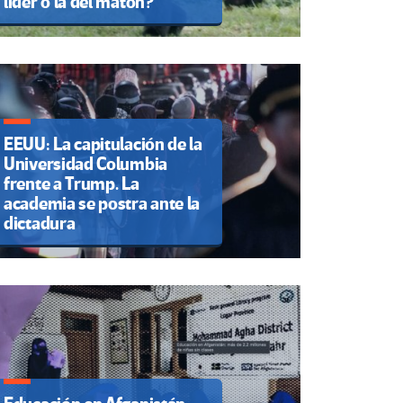
líder o la del matón?
EEUU: La capitulación de la
Universidad Columbia
frente a Trump. La
academia se postra ante la
dictadura