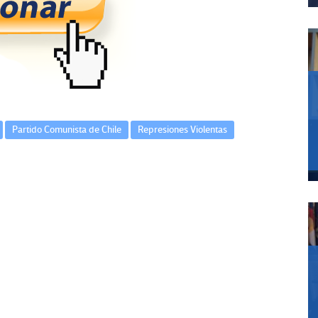
Partido Comunista de Chile
Represiones Violentas