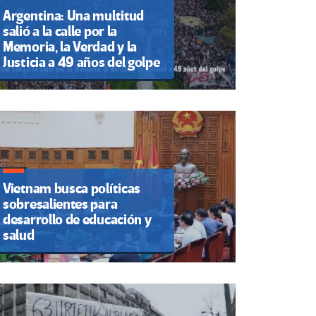
Argentina: Una multitud
salió a la calle por la
Memoria, la Verdad y la
Justicia a 49 años del golpe
Vietnam busca políticas
sobresalientes para
desarrollo de educación y
salud