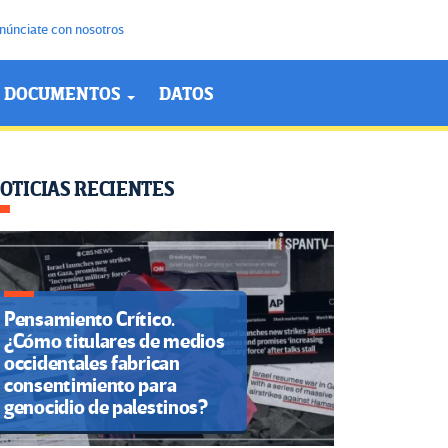
núnciate con nosotros
DOCUMENTOS
DATOS
OTICIAS RECIENTES
Pensamiento Crítico.
¿Cómo titulares de medios
occidentales fabrican
consentimiento para
genocidio de palestinos?