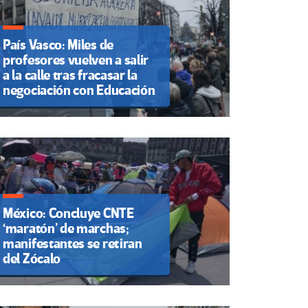
País Vasco: Miles de
profesores vuelven a salir
a la calle tras fracasar la
negociación con Educación
México: Concluye CNTE
‘maratón’ de marchas;
manifestantes se retiran
del Zócalo