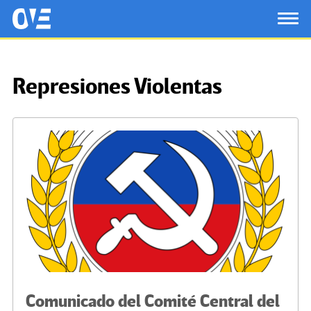
Saltar al contenido principal
OtrasVocesenEducacion.org
TOG
Represiones Violentas
Comunicado del Comité Central del