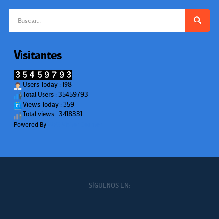
Buscar:
Visitantes
Users Today : 198
Total Users : 35459793
Views Today : 359
Total views : 3418331
Powered By
WPS Visitor Counter
SÍGUENOS EN: