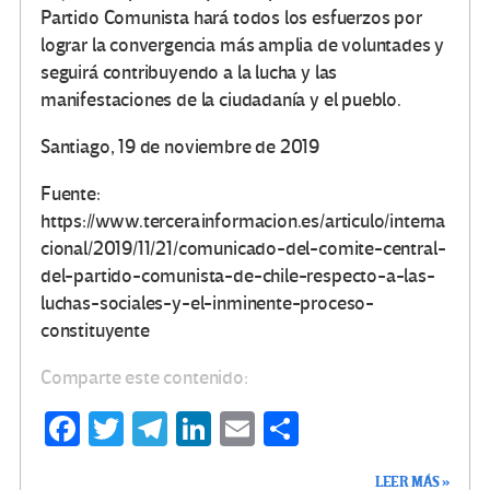
Partido Comunista hará todos los esfuerzos por
lograr la convergencia más amplia de voluntades y
seguirá contribuyendo a la lucha y las
manifestaciones de la ciudadanía y el pueblo.
Santiago, 19 de noviembre de 2019
Fuente:
https://www.tercerainformacion.es/articulo/interna
cional/2019/11/21/comunicado-del-comite-central-
del-partido-comunista-de-chile-respecto-a-las-
luchas-sociales-y-el-inminente-proceso-
constituyente
Comparte este contenido:
Fa
T
Te
Li
E
C
ce
wi
le
n
m
o
LEER MÁS »