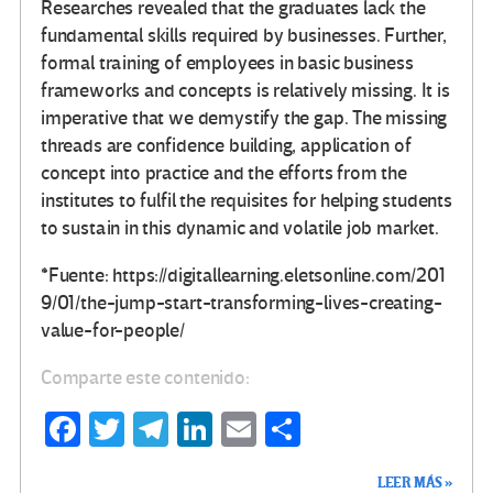
Researches revealed that the graduates lack the
fundamental skills required by businesses. Further,
formal training of employees in basic business
frameworks and concepts is relatively missing. It is
imperative that we demystify the gap. The missing
threads are confidence building, application of
concept into practice and the efforts from the
institutes to fulfil the requisites for helping students
to sustain in this dynamic and volatile job market.
*Fuente: https://digitallearning.eletsonline.com/201
9/01/the-jump-start-transforming-lives-creating-
value-for-people/
Comparte este contenido:
Fa
T
Te
Li
E
C
ce
wi
le
n
m
o
LEER MÁS »