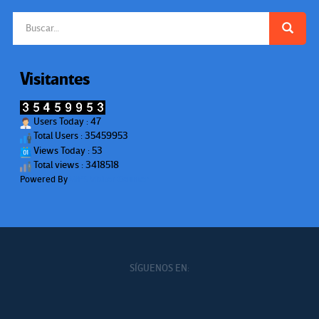
Buscar:
Visitantes
Users Today : 47
Total Users : 35459953
Views Today : 53
Total views : 3418518
Powered By
WPS Visitor Counter
SÍGUENOS EN: