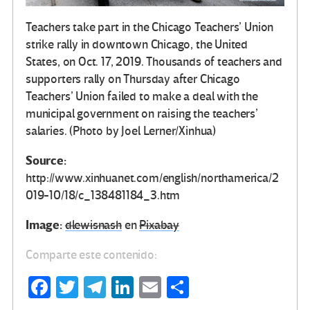
Teachers take part in the Chicago Teachers’ Union
strike rally in downtown Chicago, the United
States, on Oct. 17, 2019. Thousands of teachers and
supporters rally on Thursday after Chicago
Teachers’ Union failed to make a deal with the
municipal government on raising the teachers’
salaries. (Photo by Joel Lerner/Xinhua)
Source
:
http://www.xinhuanet.com/english/northamerica/2
019-10/18/c_138481184_3.htm
Image:
dlewisnash
en
Pixabay
Comparte este contenido:
Fa
T
Te
Li
E
C
ce
wi
le
n
m
o