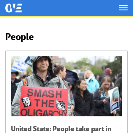
Saltar al contenido principal
OtrasVocesenEducacion.org
TOG
People
United State: People take part in