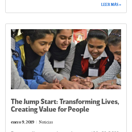
LEER MÁS »
b
tt
gr
ke
ail
m
o
er
a
dI
p
o
m
n
ar
k
tir
The Jump Start: Transforming Lives,
Creating Value for People
enero 9, 2019
Noticias