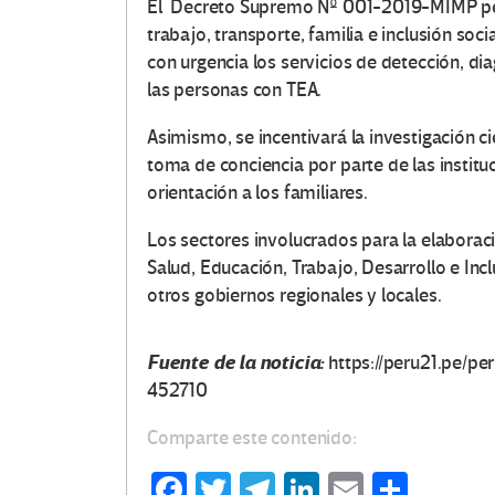
El Decreto Supremo Nº 001-2019-MIMP perm
trabajo, transporte, familia e inclusión so
con urgencia los servicios de detección, di
las personas con TEA.
Asimismo, se incentivará la investigación cie
toma de conciencia por parte de las institu
orientación a los familiares.
Los sectores involucrados para la elaboraci
Salud, Educación, Trabajo, Desarrollo e Inc
otros gobiernos regionales y locales.
Fuente de la noticia:
https://peru21.pe/p
452710
Comparte este contenido:
Fa
T
Te
Li
E
C