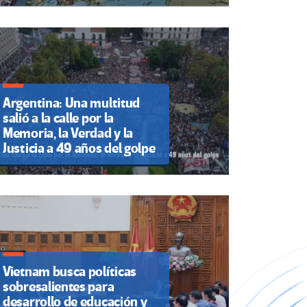
Argentina: Una multitud
salió a la calle por la
Memoria, la Verdad y la
Justicia a 49 años del golpe
Vietnam busca políticas
sobresalientes para
desarrollo de educación y