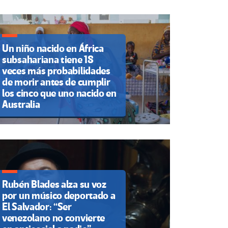
Un niño nacido en África
subsahariana tiene 18
veces más probabilidades
de morir antes de cumplir
los cinco que uno nacido en
Australia
Rubén Blades alza su voz
por un músico deportado a
El Salvador: “Ser
venezolano no convierte