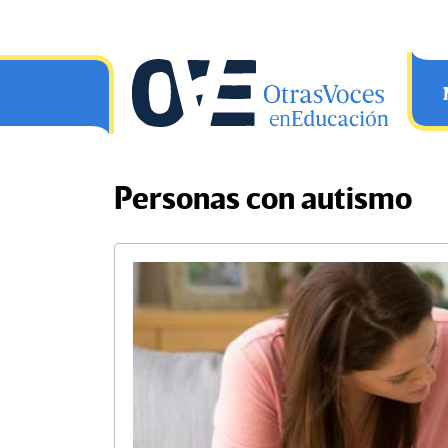
Saltar al contenido principal
OtrasVocesenEducacion.org
Personas con autismo