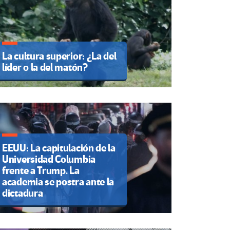
La cultura superior: ¿La del
líder o la del matón?
EEUU: La capitulación de la
Universidad Columbia
frente a Trump. La
academia se postra ante la
dictadura