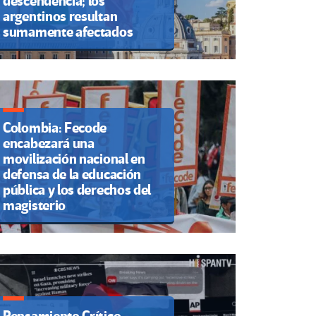
descendencia; los
argentinos resultan
sumamente afectados
Colombia: Fecode
encabezará una
movilización nacional en
defensa de la educación
pública y los derechos del
magisterio