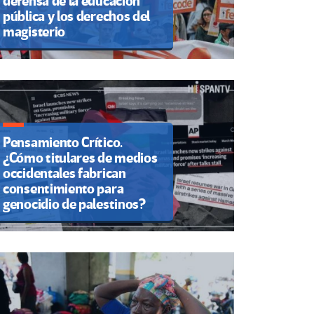
defensa de la educación
pública y los derechos del
magisterio
Pensamiento Crítico.
¿Cómo titulares de medios
occidentales fabrican
consentimiento para
genocidio de palestinos?