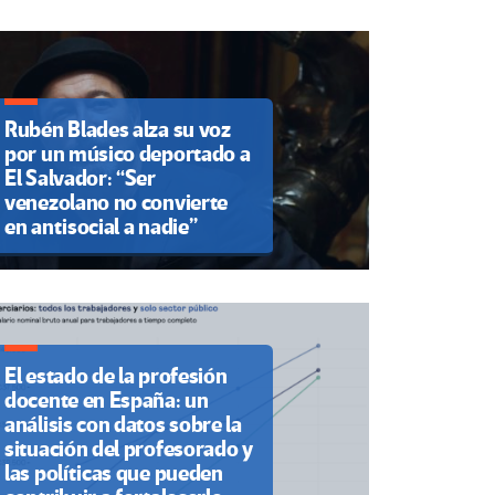
Rubén Blades alza su voz
por un músico deportado a
El Salvador: “Ser
venezolano no convierte
en antisocial a nadie”
El estado de la profesión
docente en España: un
análisis con datos sobre la
situación del profesorado y
las políticas que pueden