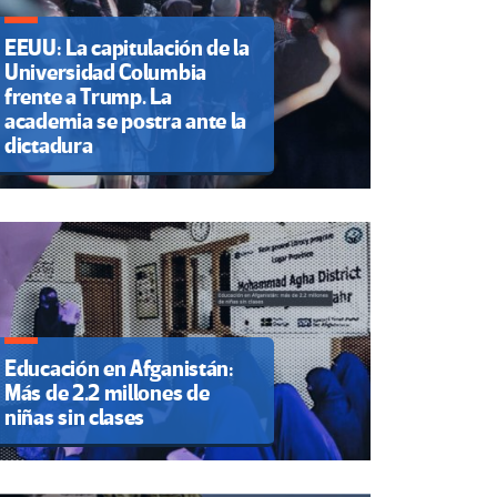
EEUU: La capitulación de la
Universidad Columbia
frente a Trump. La
academia se postra ante la
dictadura
Educación en Afganistán:
Más de 2.2 millones de
niñas sin clases