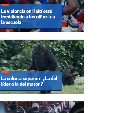
La violencia en Haití está
impidiendo a los niños ir a
la escuela
La cultura superior: ¿La del
líder o la del matón?