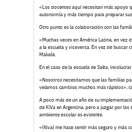
e
«Los docentes aquí necesitan más apoyo que
s
autonomía y más tiempo para preparar sus
e
Otro punto es la colaboración con las famili
n
«Muchas veces en América Latina, en vez de 
a la escuela y viceversa. En vez de buscar 
E
Mäkelä.
d
En el caso de la escuela de Salta, involucrar
u
«Nosotros necesitamos que las familias pa
veíamos cambios muchos más rápidos», cu
c
A poco más de un año de su implementación
a
de KiVa en Argentina, pero a juzgar por los
ambiente escolar es evidente.
c
«(Kiva) me hace sentir más seguro y más c