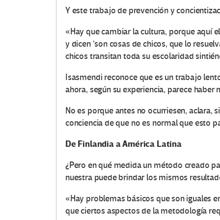
Y este trabajo de prevención y concientizac
«Hay que cambiar la cultura, porque aquí 
y dicen ‘son cosas de chicos, que lo resuel
O
chicos transitan toda su escolaridad sintié
t
Isasmendi reconoce que es un trabajo lent
r
ahora, según su experiencia, parece haber 
a
No es porque antes no ocurriesen, aclara,
conciencia de que no es normal que esto p
s
De Finlandia a América Latina
V
¿Pero en qué medida un método creado para
o
nuestra puede brindar los mismos resulta
c
«Hay problemas básicos que son iguales en
que ciertos aspectos de la metodología req