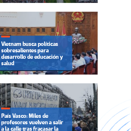
Vietnam busca políticas
sobresalientes para
desarrollo de educación y
salud
País Vasco: Miles de
profesores vuelven a salir
a la calle tras fracasar la