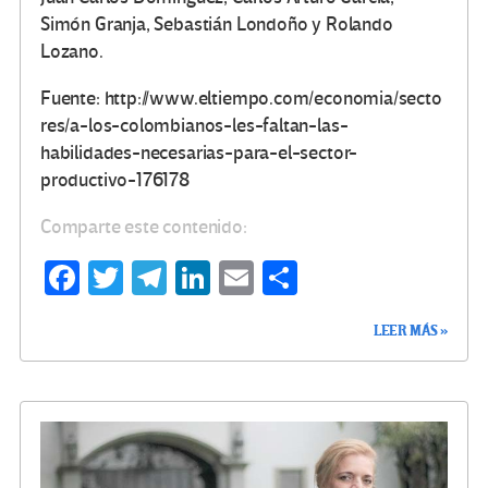
Simón Granja, Sebastián Londoño y Rolando
Lozano.
Fuente: http://www.eltiempo.com/economia/secto
res/a-los-colombianos-les-faltan-las-
habilidades-necesarias-para-el-sector-
productivo-176178
Comparte este contenido:
Fa
T
Te
Li
E
C
ce
wi
le
n
m
o
LEER MÁS »
b
tt
gr
ke
ail
m
o
er
a
dI
p
o
m
n
ar
k
tir