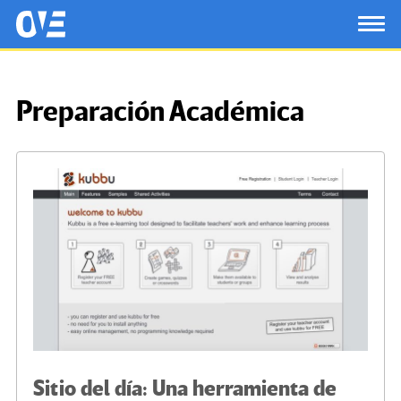
Saltar al contenido principal
OtrasVocesenEducacion.org
TOG
Preparación Académica
Sitio del día: Una herramienta de