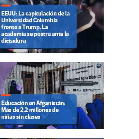
EEUU: La capitulación de la
Universidad Columbia
frente a Trump. La
academia se postra ante la
dictadura
Educación en Afganistán:
Más de 2.2 millones de
niñas sin clases