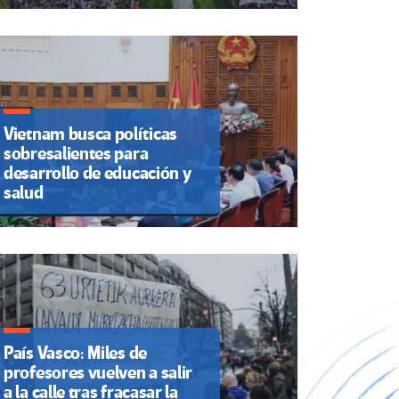
Vietnam busca políticas
sobresalientes para
desarrollo de educación y
salud
País Vasco: Miles de
profesores vuelven a salir
a la calle tras fracasar la