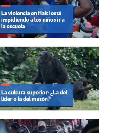
La violencia en Haití está
impidiendo a los niños ir a
la escuela
La cultura superior: ¿La del
líder o la del matón?