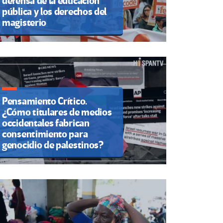
defensa de la educación
pública y los derechos del
magisterio
Pensamiento Crítico.
¿Cómo titulares de medios
occidentales fabrican
consentimiento para
genocidio de palestinos?