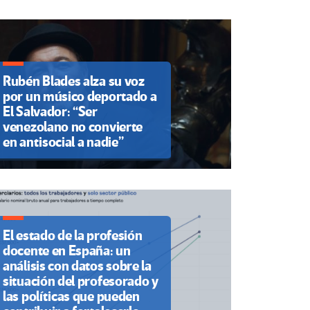
Rubén Blades alza su voz
por un músico deportado a
El Salvador: “Ser
venezolano no convierte
en antisocial a nadie”
El estado de la profesión
docente en España: un
análisis con datos sobre la
situación del profesorado y
las políticas que pueden