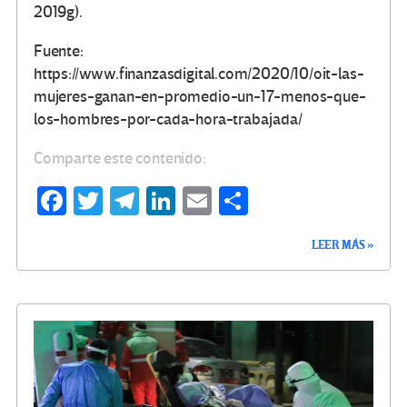
2019g).
Fuente:
https://www.finanzasdigital.com/2020/10/oit-las-
mujeres-ganan-en-promedio-un-17-menos-que-
los-hombres-por-cada-hora-trabajada/
Comparte este contenido:
Fa
T
Te
Li
E
C
ce
wi
le
n
m
o
LEER MÁS »
b
tt
gr
ke
ail
m
o
er
a
dI
p
o
m
n
ar
k
tir