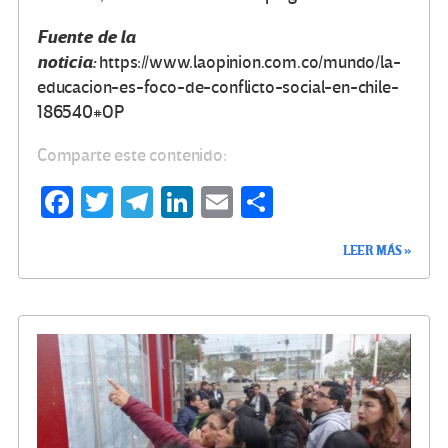
Fuente de la
noticia:
https://www.laopinion.com.co/mundo/la-
educacion-es-foco-de-conflicto-social-en-chile-
186540#OP
Comparte este contenido:
Fa
T
Te
Li
E
C
ce
wi
le
n
m
o
LEER MÁS »
b
tt
gr
ke
ail
m
o
er
a
dI
p
o
m
n
ar
k
tir