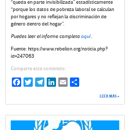
“queda en parte invisibilizada” estadísticamente
“porque los datos de pobreza laboral se calculan
por hogares y no reflejan la discriminación de
género dentro del hogar”.
Puedes leer el informe completo
aquí
.
Fuente: https://www.rebelion.org/noticia.php?
id=247063
Comparte este contenido:
Fa
T
Te
Li
E
C
ce
wi
le
n
m
o
LEER MÁS »
b
tt
gr
ke
ail
m
o
er
a
dI
p
o
m
n
ar
k
tir