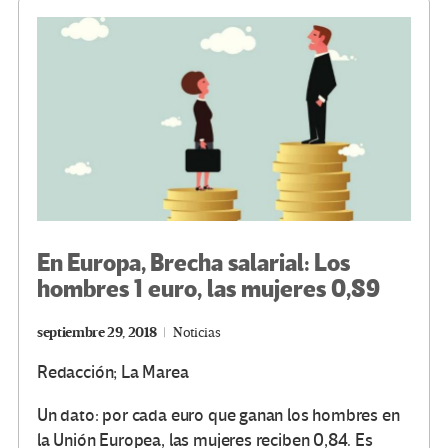
o
m
n
ar
k
tir
En Europa, Brecha salarial: Los
hombres 1 euro, las mujeres 0,89
septiembre 29, 2018
Noticias
Redacción; La Marea
Un dato: por cada euro que ganan los hombres en
la Unión Europea, las mujeres reciben 0,84. Es