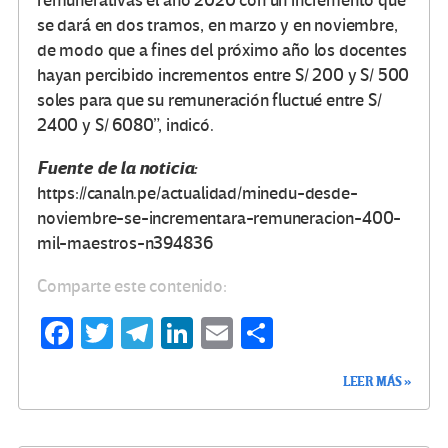
remunerativas el año 2020 con un incremento que
se dará en dos tramos, en marzo y en noviembre,
de modo que a fines del próximo año los docentes
hayan percibido incrementos entre S/ 200 y S/ 500
soles para que su remuneración fluctué entre S/
2400 y S/ 6080”, indicó.
Fuente de la noticia:
https://canaln.pe/actualidad/minedu-desde-
noviembre-se-incrementara-remuneracion-400-
mil-maestros-n394836
Comparte este contenido:
Fa
T
Te
Li
E
C
ce
wi
le
n
m
o
LEER MÁS »
b
tt
gr
ke
ail
m
o
er
a
dI
p