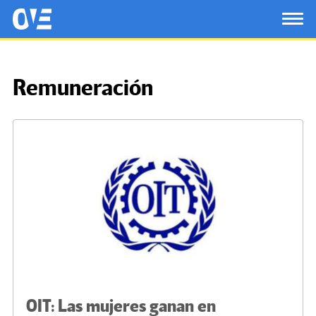
Saltar al contenido principal
OtrasVocesenEducacion.org
TOG
Remuneración
OIT: Las mujeres ganan en