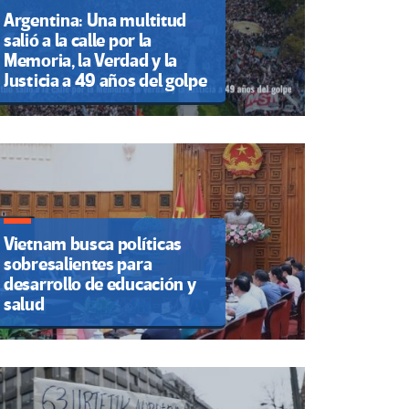
Argentina: Una multitud
salió a la calle por la
Memoria, la Verdad y la
Justicia a 49 años del golpe
Vietnam busca políticas
sobresalientes para
desarrollo de educación y
salud