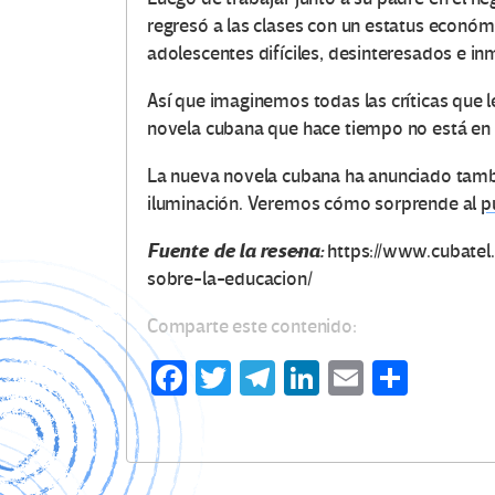
regresó a las clases con un estatus económ
adolescentes difíciles, desinteresados e i
Así que imaginemos todas las críticas que le
novela cubana que hace tiempo no está en el
La nueva novela cubana ha anunciado tambi
iluminación. Veremos cómo sorprende al
p
Fuente de la reseña:
https://www.cubatel
sobre-la-educacion/
Comparte este contenido:
Fa
T
Te
Li
E
C
ce
wi
le
n
m
o
b
tt
gr
ke
ail
m
o
er
a
dI
p