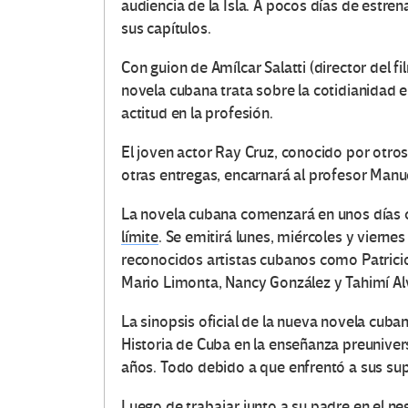
audiencia de la Isla. A pocos días de estr
sus capítulos.
Con guion de Amílcar Salatti (director del fi
novela cubana trata sobre la cotidianidad 
actitud en la profesión.
El joven actor Ray Cruz, conocido por otros
otras entregas, encarnará al profesor Manue
La novela cubana comenzará en unos días c
límite
. Se emitirá lunes, miércoles y vierne
reconocidos artistas cubanos como Patrici
Mario Limonta, Nancy González y Tahimí Al
La sinopsis oficial de la nueva novela cuba
Historia de Cuba en la enseñanza preuniver
años. Todo debido a que enfrentó a sus sup
Luego de trabajar junto a su padre en el neg