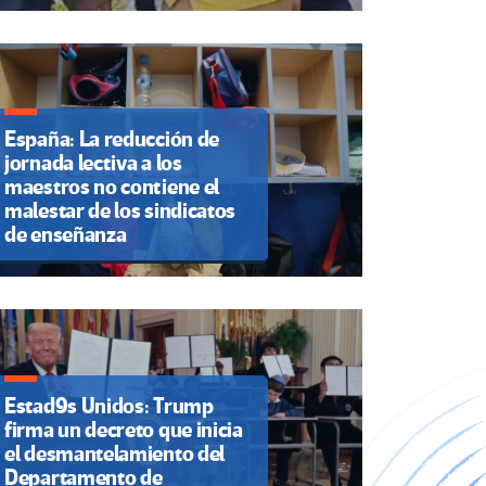
España: La reducción de
jornada lectiva a los
maestros no contiene el
malestar de los sindicatos
de enseñanza
Estad9s Unidos: Trump
firma un decreto que inicia
el desmantelamiento del
Departamento de