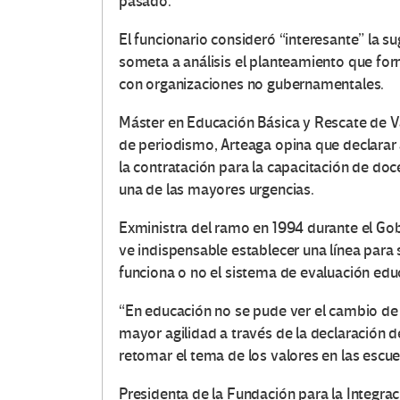
e
pasado.
s
El funcionario consideró “interesante” la s
someta a análisis el planteamiento que fo
e
con organizaciones no gubernamentales.
n
Máster en Educación Básica y Rescate de Va
de periodismo, Arteaga opina que declarar 
E
la contratación para la capacitación de doc
una de las mayores urgencias.
d
Exministra del ramo en 1994 durante el Go
u
ve indispensable establecer una línea para 
c
funciona o no el sistema de evaluación edu
a
“En educación no se pude ver el cambio de u
mayor agilidad a través de la declaración 
c
retomar el tema de los valores en las escue
i
Presidenta de la Fundación para la Integrac