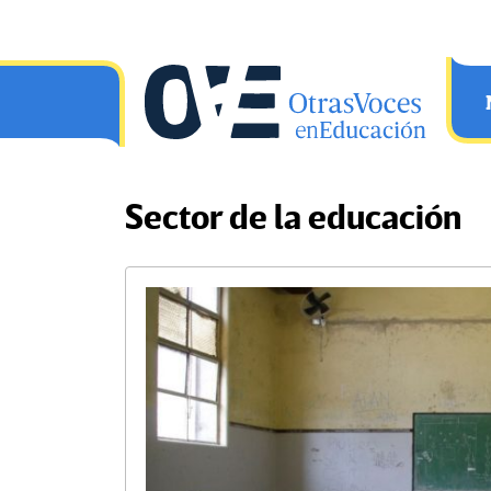
Saltar al contenido principal
OtrasVocesenEducacion.org
Sector de la educación