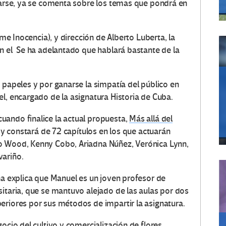
enarse, ya se comenta sobre los temas que pondrá en
lme Inocencia), y dirección de Alberto Luberta, la
en el Se ha adelantado que hablará bastante de la
 papeles y por ganarse la simpatía del público en
l, encargado de la asignatura Historia de Cuba.
uando finalice la actual propuesta,
Más allá del
s y constará de 72 capítulos en los que actuarán
o Wood, Kenny Cobo, Ariadna Núñez, Verónica Lynn,
variño.
na explica que Manuel es un joven profesor de
sitaria, que se mantuvo alejado de las aulas por dos
eriores por sus métodos de impartir la asignatura.
ocio del cultivo y comercialización de flores,