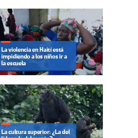
La violencia en Haití está
impidiendo a los niños ir a
la escuela
La cultura superior: ¿La del