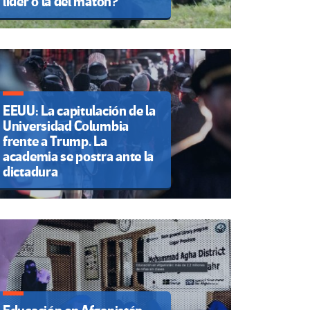
líder o la del matón?
EEUU: La capitulación de la
Universidad Columbia
frente a Trump. La
academia se postra ante la
dictadura