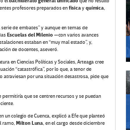
bachillerato general unificado
o el
que no resultó
física
química
cientes profesores preparados en
y
,
a serie de embates” y aunque en temas de
Escuelas del Milenio
adas
—con varios avances
stalaciones estaban en “muy mal estado”, y,
ación de docentes, aseveró.
ura en Ciencias Políticas y Sociales, Arteaga cree
uación “catastrófica”, por lo que, a tenor de
do atraviesan por una situación desastrosa, pide que
e permitiría que se centren recursos y se puedan
ciente.
en un colegio de Cuenca, explicó a Efe que planteó
Milton Luna
el ramo,
, en el cargo desde diciembre