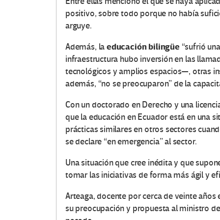
Entre ellas mencionó el que se haya aplicad
positivo, sobre todo porque no había sufi
arguye.
O
educación bilingüe
Además, la
“sufrió un
infraestructura hubo inversión en las llam
t
tecnológicos y amplios espacios—, otras in
además, “no se preocuparon” de la capacit
r
Con un doctorado en Derecho y una licenciat
a
que la educación en Ecuador está en una sit
prácticas similares en otros sectores cuan
s
se declare “en emergencia” al sector.
V
Una situación que cree inédita y que supon
o
tomar las iniciativas de forma más ágil y efi
Arteaga, docente por cerca de veinte años 
c
su preocupación y propuesta al ministro d