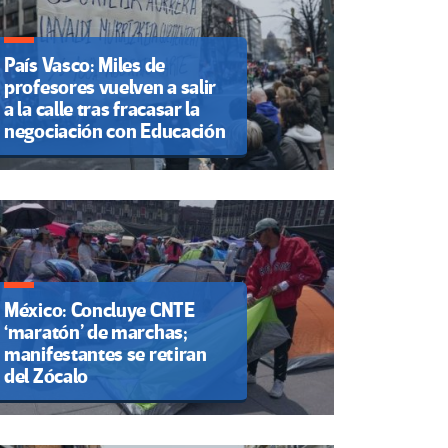
País Vasco: Miles de
profesores vuelven a salir
a la calle tras fracasar la
negociación con Educación
México: Concluye CNTE
‘maratón’ de marchas;
manifestantes se retiran
del Zócalo