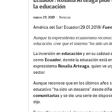
Ecuador: Rosalía Arteaga pide
la educación
enero 29, 2019
Noticias
Fuen
América del Sur/ Ecuador/29.01.2019/
Aunque la expresidenta ecuatoriana reconoce
educación, cree que el sistema “ha sido un de
educación
La inversión en
y en su calidad 
Ecuador
como
, donde la educación está en 
Rosalía Arteaga
expresidenta
, quien ve u
sector.
Aunque reconoce que en los últimos años se
educativo “ha sido un desastre” desde dife
comunitarias
y se dio una serie de disposi
dijo.