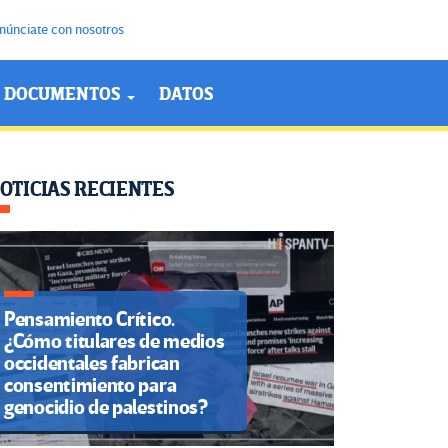
núnciate con nosotros
DOCUMENTOS
DATOS
OTICIAS RECIENTES
Pensamiento Crítico.
¿Cómo titulares de medios
occidentales fabrican
consentimiento para
genocidio de palestinos?