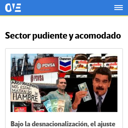
Saltar al contenido principal
OtrasVocesenEducacion.org
TOG
Sector pudiente y acomodado
Bajo la desnacionalización, el ajuste