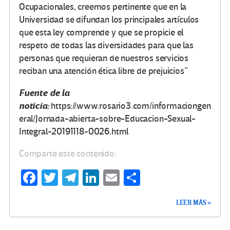
Ocupacionales, creemos pertinente que en la
Universidad se difundan los principales artículos
que esta ley comprende y que se propicie el
respeto de todas las diversidades para que las
personas que requieran de nuestros servicios
reciban una atención ética libre de prejuicios”
Fuente de la
noticia:
https://www.rosario3.com/informaciongen
eral/Jornada-abierta-sobre-Educacion-Sexual-
Integral-20191118-0026.html
Comparte este contenido:
Fa
T
Te
Li
E
C
ce
wi
le
n
m
o
LEER MÁS »
b
tt
gr
ke
ail
m
o
er
a
dI
p