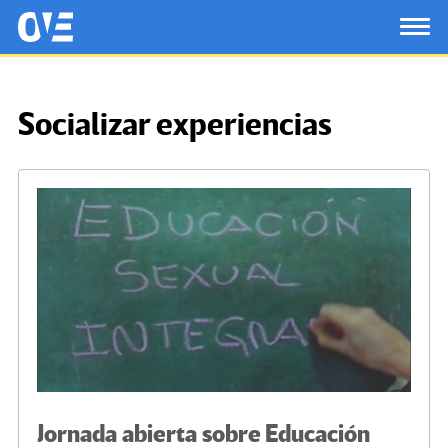
Saltar al contenido principal
OtrasVocesenEducacion.org
TOG
Socializar experiencias
Jornada abierta sobre Educación