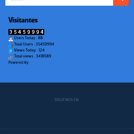
Visitantes
Users Today : 88
Total Users : 35459994
Views Today : 124
Total views : 3418589
Powered By
WPS Visitor Counter
SÍGUENOS EN: