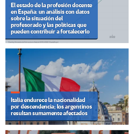
El estado de la profesión docente
en España: un análisis con datos
sobre la situación del
profesorado y las políticas que
pueden contribuir a fortalecerlo
Italia endurece la nacionalidad
por descendencia; los argentinos
resultan sumamente afectados