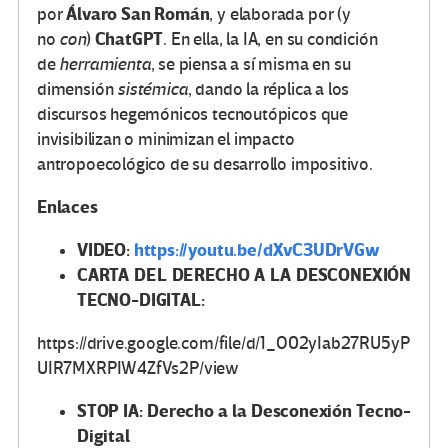
Álvaro San Román
por
, y elaborada por (y
ChatGPT
no
con
)
. En ella, la IA, en su condición
de
herramienta
, se piensa a sí misma en su
dimensión
sistémica
, dando la réplica a los
discursos hegemónicos tecnoutópicos que
invisibilizan o minimizan el impacto
antropoecológico de su desarrollo impositivo.
Enlaces
VIDEO:
https://youtu.be/dXvC3UDrVGw
CARTA DEL DERECHO A LA DESCONEXIÓN
TECNO-DIGITAL:
https://drive.google.com/file/d/1_O02yIab27RU5yP
UIR7MXRPIW4ZfVs2P/view
STOP IA: Derecho a la Desconexión Tecno-
Digital