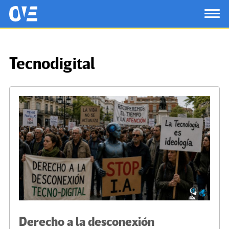
Saltar al contenido principal
OtrasVocesenEducacion.org
TOG
Tecnodigital
Derecho a la desconexión