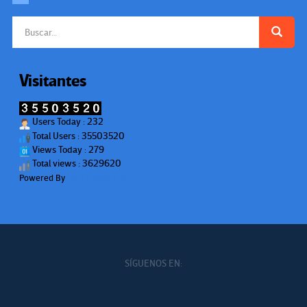
Buscar:
Visitantes
Users Today : 232
Total Users : 35503520
Views Today : 279
Total views : 3629620
Powered By
WPS Visitor Counter
SÍGUENOS EN: