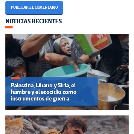
Navegación
NOTICIAS RECIENTES
de
entradas
Palestina, Líbano y Siria, el
hambre y el ecocidio como
instrumentos de guerra