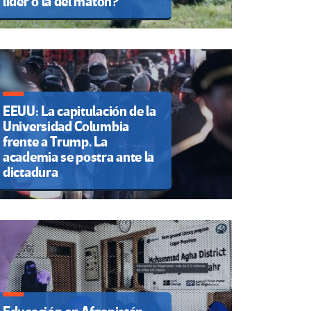
líder o la del matón?
EEUU: La capitulación de la
Universidad Columbia
frente a Trump. La
academia se postra ante la
dictadura