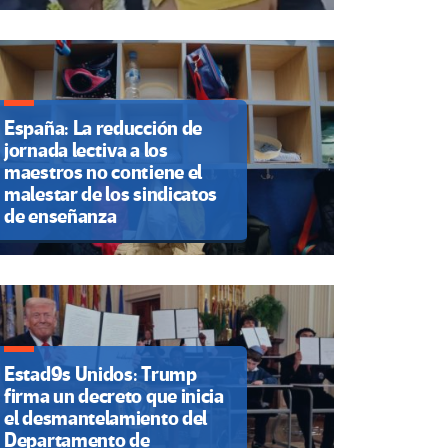
España: La reducción de
jornada lectiva a los
maestros no contiene el
malestar de los sindicatos
de enseñanza
Estad9s Unidos: Trump
firma un decreto que inicia
el desmantelamiento del
Departamento de