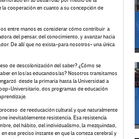
demorado en su desarrollo por medio de la
e la cooperación en cuanto a su concepción de
.
emos entre manos es considerar cómo contribuir a
dora del pensar, del conocimiento, y avanzar hacia
r. De allí que no exista-para nosotros- una única
eso de descolonización del saber? ¿Cómo se
l saber en los/as educandos/as? Nosotros transitamos
ngarzó desde la primaria hasta la Universidad a
oop-Universitario, dos programas de educación
aprendizaje.
proceso de reeducación cultural y que naturalmente
pone inevitablemente resistencia. Esa resistencia
mbre, del hábito, del individualismo, la mezquindad,
 en ese preciso instante en que la corteza cerebral y