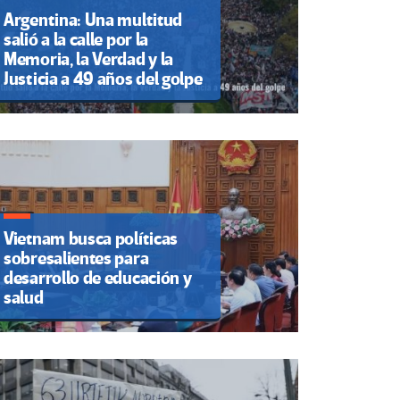
Argentina: Una multitud
salió a la calle por la
Memoria, la Verdad y la
Justicia a 49 años del golpe
Vietnam busca políticas
sobresalientes para
desarrollo de educación y
salud