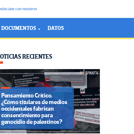
núnciate con nosotros
DOCUMENTOS
DATOS
OTICIAS RECIENTES
Pensamiento Crítico.
¿Cómo titulares de medios
occidentales fabrican
consentimiento para
genocidio de palestinos?