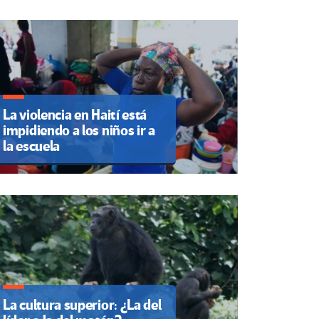
La violencia en Haití está
impidiendo a los niños ir a
la escuela
La cultura superior: ¿La del