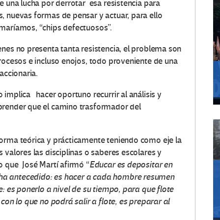
e una lucha por derrotar esa resistencia para
, nuevas formas de pensar y actuar, para ello
amaríamos, “chips defectuosos”.
enes no presenta tanta resistencia, el problema son
trocesos e incluso enojos, todo proveniente de una
accionaria.
implica hacer oportuno recurrir al análisis y
prender que el camino trasformador del
forma teórica y prácticamente teniendo como eje la
 valores las disciplinas o saberes escolares y
o que José Martí afirmó “
Educar es depositar en
ha antecedido: es hacer a cada hombre resumen
e: es ponerlo a nivel de su tiempo, para que flote
con lo que no podrá salir a flote, es preparar al