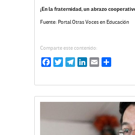
¡En la fraternidad, un abrazo cooperativ
Fuente: Portal Otras Voces en Educación
Comparte este contenido:
Fa
T
Te
Li
E
C
ce
wi
le
n
m
o
b
tt
gr
ke
ail
m
o
er
a
dI
p
o
m
n
ar
k
tir