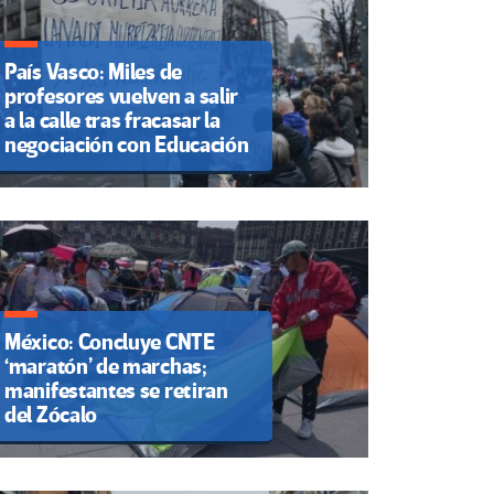
País Vasco: Miles de
profesores vuelven a salir
a la calle tras fracasar la
negociación con Educación
México: Concluye CNTE
‘maratón’ de marchas;
manifestantes se retiran
del Zócalo