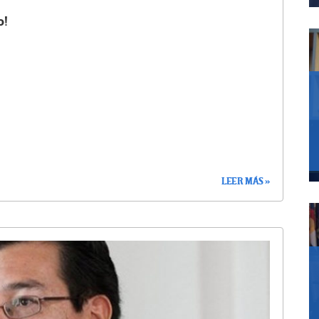
o!
LEER MÁS »