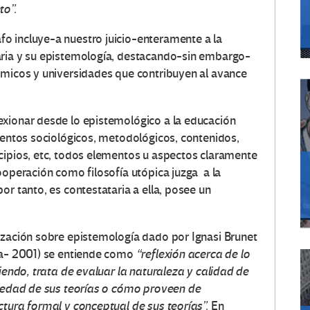
t
o”.
o incluye-a nuestro juicio-enteramente a la
aria y su epistemología, destacando-sin embargo-
émicos y universidades que contribuyen al avance
exionar desde lo epistemológico a la educación
ementos sociológicos, metodológicos, contenidos,
cipios, etc, todos elementos u aspectos claramente
ooperación como filosofía utópica juzga a la
or tanto, es contestataria a ella, posee un
ización sobre epistemología dado por Ignasi Brunet
ica- 2001) se entiende como
“reflexión acerca de lo
ciendo, trata de evaluar la naturaleza y calidad de
lsedad de sus teorías o cómo proveen de
ctura formal y conceptual de sus teorías”.
En