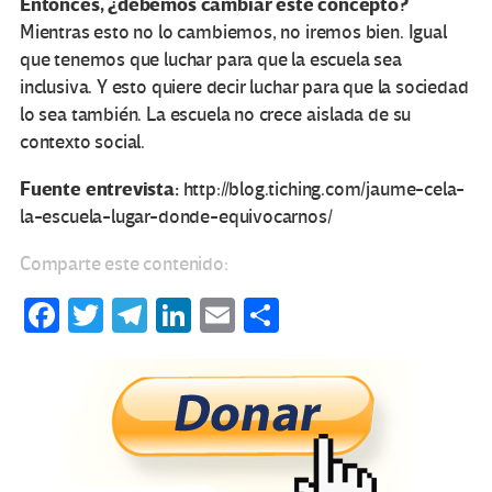
Entonces, ¿debemos cambiar este concepto?
Mientras esto no lo cambiemos, no iremos bien. Igual
que tenemos que luchar para que la escuela sea
inclusiva. Y esto quiere decir luchar para que la sociedad
lo sea también. La escuela no crece aislada de su
contexto social.
Fuente entrevista:
http://blog.tiching.com/jaume-cela-
la-escuela-lugar-donde-equivocarnos/
Comparte este contenido:
Fa
T
Te
Li
E
C
ce
wi
le
n
m
o
b
tt
gr
ke
ail
m
o
er
a
dI
p
o
m
n
ar
k
tir