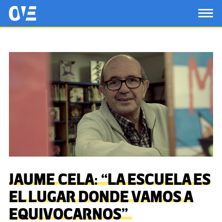
Saltar al contenido principal
OtrasVocesenEducacion.org
TOG
JAUME CELA: “LA ESCUELA ES
EL LUGAR DONDE VAMOS A
EQUIVOCARNOS”