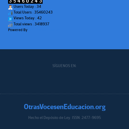
Users Today : 34
Total Users : 35460243
Views Today : 42
Total views : 3418937
Powered By
WPS Visitor Counter
SÍGUENOS EN:
OtrasVocesenEducacion.org
Hecho el Depósito de Ley. ISSN: 2477-9695
Educacion.org