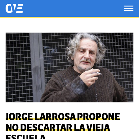
Saltar al contenido principal
OtrasVocesenEducacion.org
TOG
JORGE LARROSA PROPONE
NO DESCARTAR LA VIEJA
ESCUELA