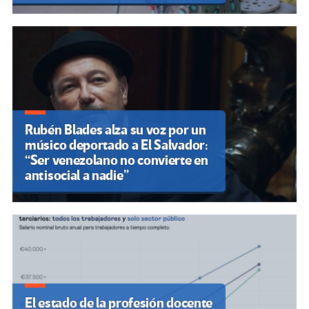
Rubén Blades alza su voz por un
músico deportado a El Salvador:
“Ser venezolano no convierte en
antisocial a nadie”
El estado de la profesión docente