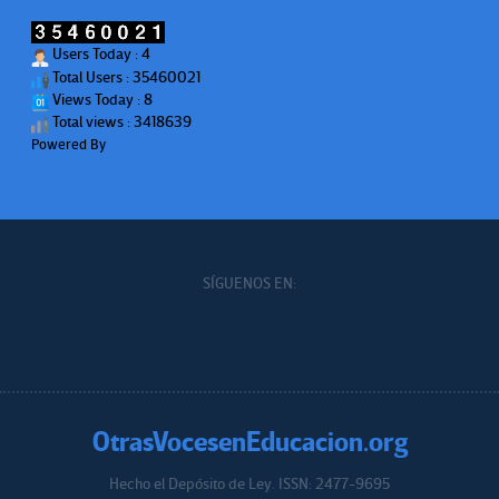
Users Today : 4
Total Users : 35460021
Views Today : 8
Total views : 3418639
Powered By
WPS Visitor Counter
SÍGUENOS EN:
OtrasVocesenEducacion.org
Hecho el Depósito de Ley. ISSN: 2477-9695