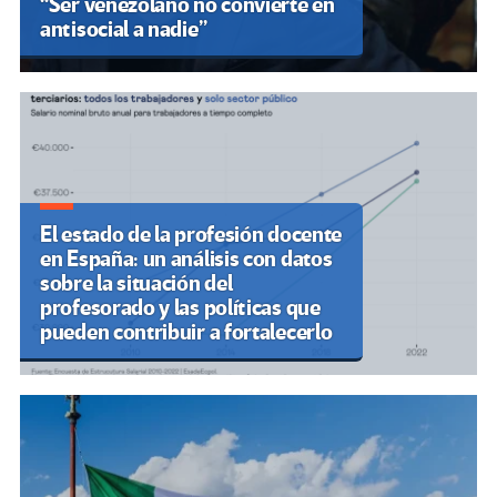
“Ser venezolano no convierte en
antisocial a nadie”
El estado de la profesión docente
en España: un análisis con datos
sobre la situación del
profesorado y las políticas que
pueden contribuir a fortalecerlo