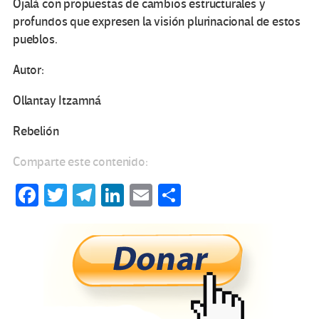
Ojalá con propuestas de cambios estructurales y
profundos que expresen la visión plurinacional de estos
pueblos.
Autor:
Ollantay Itzamná
Rebelión
Comparte este contenido:
Fa
T
Te
Li
E
C
ce
wi
le
n
m
o
b
tt
gr
ke
ail
m
o
er
a
dI
p
o
m
n
ar
k
tir