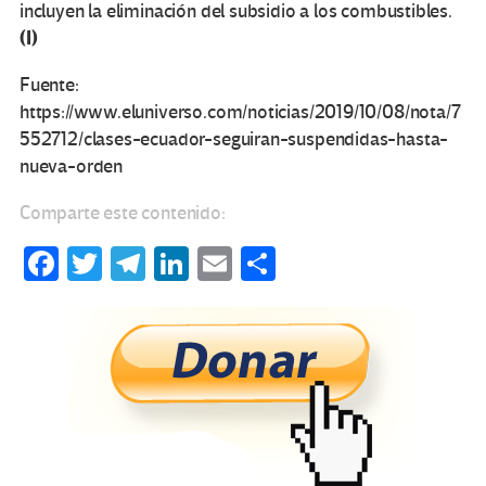
incluyen la eliminación del subsidio a los combustibles.
(I)
Fuente:
https://www.eluniverso.com/noticias/2019/10/08/nota/7
552712/clases-ecuador-seguiran-suspendidas-hasta-
nueva-orden
Comparte este contenido:
Fa
T
Te
Li
E
C
ce
wi
le
n
m
o
b
tt
gr
ke
ail
m
o
er
a
dI
p
o
m
n
ar
k
tir