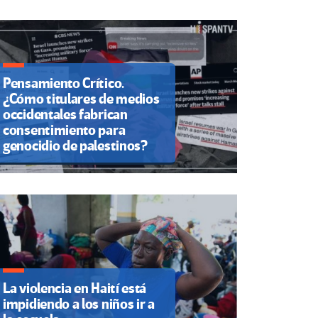
Pensamiento Crítico.
¿Cómo titulares de medios
occidentales fabrican
consentimiento para
genocidio de palestinos?
La violencia en Haití está
impidiendo a los niños ir a