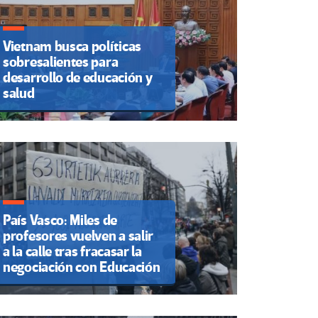
Vietnam busca políticas
sobresalientes para
desarrollo de educación y
salud
País Vasco: Miles de
profesores vuelven a salir
a la calle tras fracasar la
negociación con Educación