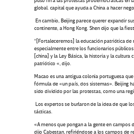
puso fin a las protestas prodemocráticas en l
global. capital que ayuda a China a hacer neg
En cambio, Beijing parece querer expandir s
O
continente, a Hong Kong. Shen dijo que la fie
t
“[Fortaleceremos] la educación patriótica d
especialmente entre los funcionarios públicos
r
[china] y la Ley Básica, la historia y la cultur
patriótico «, dijo.
a
Macao es una antigua colonia portuguesa que 
s
fórmula de «un país, dos sistemas». Beijing 
sido dividido por las protestas, como una reg
V
Los expertos se burlaron de la idea de que lo
o
tácticas.
c
«A menos que pongan a la gente en campos de
dijo Cabestan, refiriéndose a los campos de r