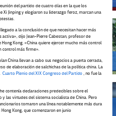
reunión del partido de cuatro días en la que los
e Xi Jinping y elogiaron su liderazgo feroz, marcan una
otestas.
 llegado a la conclusión de que necesitan hacer más
ctiva», dijo Jean-Pierre Cabestan, profesor de
 de Hong Kong. «China quiere ejercer mucho más control
n control más firme».
lan China llevan a cabo sus negocios a puerta cerrada,
o de elaboración de salchichas de la política china. La
da
Cuarto Plenio del XIX Congreso del Partido
, no fue la
he contenía declaraciones predecibles sobre el
o y las virtudes del sistema socialista de China. Pero
funcionarios tomaron una línea notablemente más dura
en Hong Kong, que comenzaron en junio