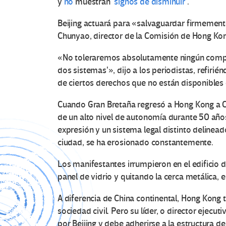
y
no
muestran
signos de disminuir
.
Beijing actuará para «salvaguardar firmemente
Chunyao, director de la Comisión de Hong Kon
«No toleraremos absolutamente ningún comport
dos sistemas'», dijo a los periodistas, refiri
de ciertos derechos que no están disponibles 
Cuando Gran Bretaña regresó a Hong Kong a Chin
de un alto nivel de autonomía durante 50 años.
expresión y un sistema legal distinto delineado
ciudad, se ha erosionado constantemente.
Los manifestantes irrumpieron en el edificio 
panel de vidrio y quitando la cerca metálica,
A diferencia de China continental, Hong Kong t
sociedad civil. Pero su líder, o director ejecu
por Beijing y debe adherirse a la estructura d