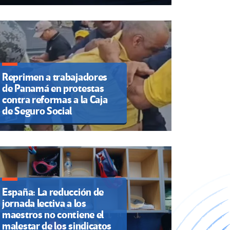
Reprimen a trabajadores
de Panamá en protestas
contra reformas a la Caja
de Seguro Social
España: La reducción de
jornada lectiva a los
maestros no contiene el
malestar de los sindicatos