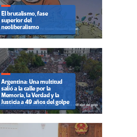
El brutalismo, fase
superior del
neoliberalismo
Argentina: Una multitud
salió a la calle por la
Memoria, la Verdad y la
Justicia a 49 años del golpe