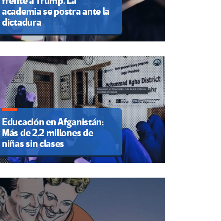
frente a Trump. La
academia se postra ante la
dictadura
Educación en Afganistán:
Más de 2.2 millones de
niñas sin clases