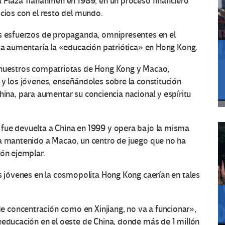
a Plaza Tiananmen en 1989, en un proceso financiero
ocios con el resto del mundo.
us esfuerzos de propaganda, omnipresentes en el
sta aumentaría la «educación patriótica» en Hong Kong.
e nuestros compatriotas de Hong Kong y Macao,
 y los jóvenes, enseñándoles sobre la constitución
a china, para aumentar su conciencia nacional y espíritu
fue devuelta a China en 1999 y opera bajo la misma
ha mantenido a Macao, un centro de juego que no ha
ión ejemplar.
s jóvenes en la cosmopolita Hong Kong caerían en tales
 concentración como en Xinjiang, no va a funcionar»,
eeducación en el oeste de China, donde más de 1 millón