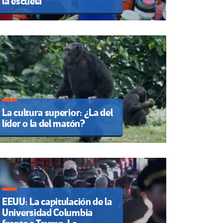
la escuela
La cultura superior: ¿La del
líder o la del matón?
EEUU: La capitulación de la
Universidad Columbia