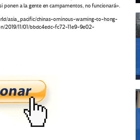
si ponen a la gente en campamentos, no funcionará».
rld/asia_pacific/chinas-ominous-warning-to-hong-
on/2019/11/01/bbdc4edc-fc72-11e9-9e02-