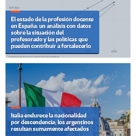
El estado de la profesión docente
en España: un análisis con datos
sobre la situación del
profesorado y las políticas que
pueden contribuir a fortalecerlo
Italia endurece la nacionalidad
por descendencia; los argentinos
resultan sumamente afectados