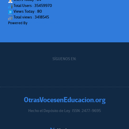
Total Users : 35459970
Views Today : 80
Total views : 3418545
Powered By
WPS Visitor Counter
SÍGUENOS EN:
OtrasVocesenEducacion.org
Hecho el Depósito de Ley. ISSN: 2477-9695
Educacion.org