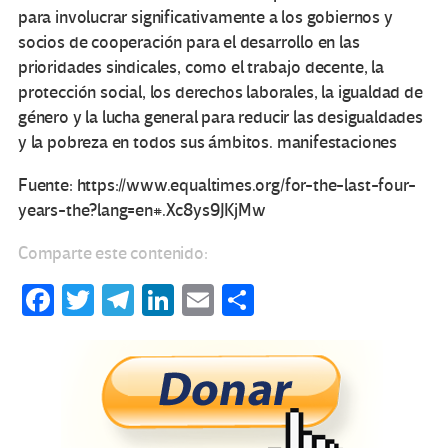
para involucrar significativamente a los gobiernos y
socios de cooperación para el desarrollo en las
prioridades sindicales, como el trabajo decente, la
protección social, los derechos laborales, la igualdad de
género y la lucha general para reducir las desigualdades
y la pobreza en todos sus ámbitos. manifestaciones
Fuente: https://www.equaltimes.org/for-the-last-four-
years-the?lang=en#.Xc8ys9JKjMw
Comparte este contenido:
Fa
T
Te
Li
E
C
ce
wi
le
n
m
o
b
tt
gr
ke
ail
m
o
er
a
dI
p
o
m
n
ar