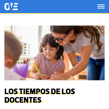
Saltar al contenido principal
OtrasVocesenEducacion.org
TOG
LOS TIEMPOS DE LOS
DOCENTES