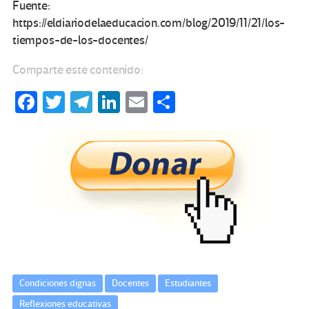
Fuente:
https://eldiariodelaeducacion.com/blog/2019/11/21/los-
tiempos-de-los-docentes/
Comparte este contenido:
Fa
T
Te
Li
E
C
ce
wi
le
n
m
o
b
tt
gr
ke
ail
m
o
er
a
dI
p
o
m
n
ar
k
tir
Condiciones dignas
Docentes
Estudiantes
Reflexiones educativas