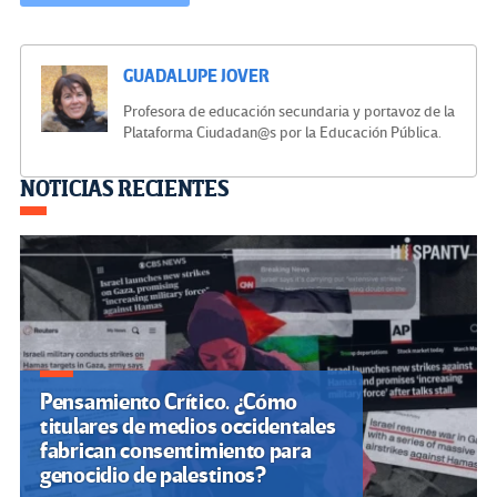
GUADALUPE JOVER
Profesora de educación secundaria y portavoz de la
Plataforma Ciudadan@s por la Educación Pública.
Navegación
NOTICIAS RECIENTES
de
entradas
Pensamiento Crítico. ¿Cómo
titulares de medios occidentales
fabrican consentimiento para
genocidio de palestinos?