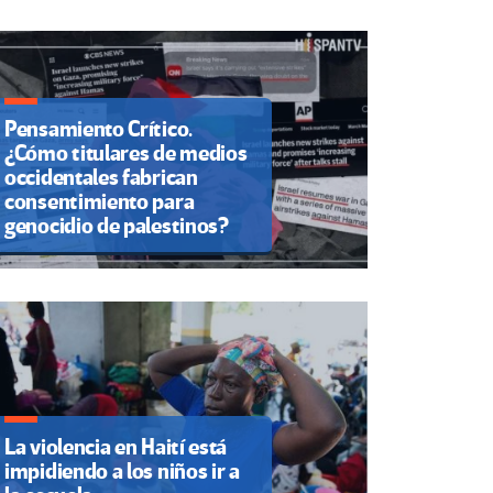
Pensamiento Crítico.
¿Cómo titulares de medios
occidentales fabrican
consentimiento para
genocidio de palestinos?
La violencia en Haití está
impidiendo a los niños ir a