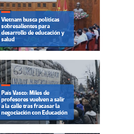
Vietnam busca políticas
sobresalientes para
desarrollo de educación y
salud
País Vasco: Miles de
profesores vuelven a salir
a la calle tras fracasar la
negociación con Educación