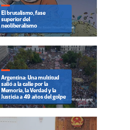
El brutalismo, fase
superior del
neoliberalismo
Argentina: Una multitud
salió a la calle por la
Memoria, la Verdad y la
Justicia a 49 años del golpe