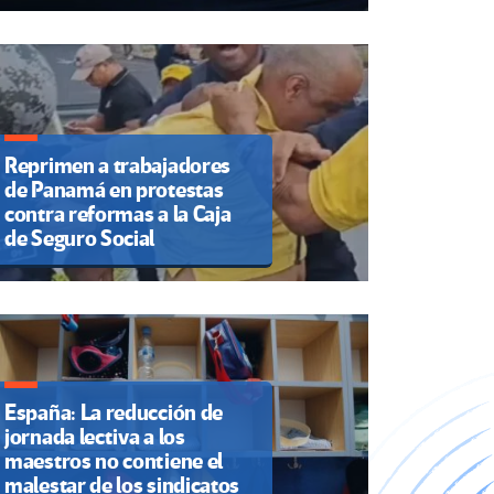
Reprimen a trabajadores
de Panamá en protestas
contra reformas a la Caja
de Seguro Social
España: La reducción de
jornada lectiva a los
maestros no contiene el
malestar de los sindicatos