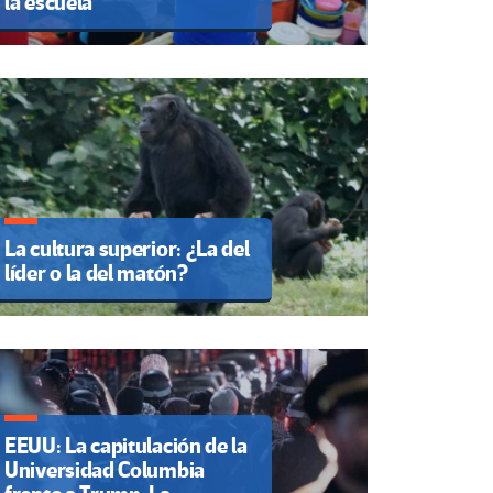
la escuela
La cultura superior: ¿La del
líder o la del matón?
EEUU: La capitulación de la
Universidad Columbia