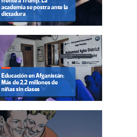
frente a Trump. La
academia se postra ante la
dictadura
Educación en Afganistán:
Más de 2.2 millones de
niñas sin clases